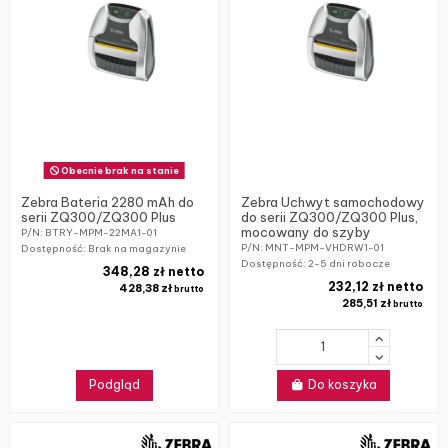
Obecnie brak na stanie
Zebra Bateria 2280 mAh do
Zebra Uchwyt samochodowy
serii ZQ300/ZQ300 Plus
do serii ZQ300/ZQ300 Plus,
mocowany do szyby
P/N: BTRY-MPM-22MA1-01
P/N: MNT-MPM-VHDRW1-01
Dostępność: Brak na magazynie
Dostępność:
2-5 dni robocze
348,28 zł netto
232,12 zł netto
428,38 zł
brutto
285,51 zł
brutto
Podgląd
Do koszyka