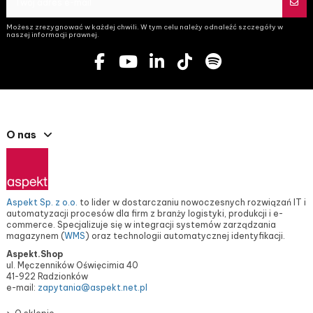
Możesz zrezygnować w każdej chwili. W tym celu należy odnaleźć szczegóły w
naszej informacji prawnej.
O nas
Aspekt Sp. z o.o.
to lider w dostarczaniu nowoczesnych rozwiązań IT i
automatyzacji procesów dla firm z branży logistyki, produkcji i e-
commerce. Specjalizuje się w integracji systemów zarządzania
magazynem (
WMS
) oraz technologii automatycznej identyfikacji.
Aspekt.Shop
ul. Męczenników Oświęcimia 40
41-922 Radzionków
e-mail:
zapytania@aspekt.net.pl