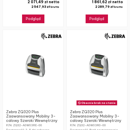
2 071,49 zł netto
1 861,62 zł netto
2 547,93 zł
2 289,79 zł
brutto
brutto
Podgląd
Podgląd
Obecnie brak na stanie
Zebra ZQ320 Plus
Zebra ZQ320 Plus
Zaawansowany Mobilny 3-
Zaawansowany Mobilny 3-
calowy Szeroki Wewnętrzny
calowy Szeroki Wewnętrzny
P/N: ZQ32-A0W03RE-00
P/N: ZQ32-A0W03R0-00
Dostępność:
2-5 dni robocze
Dostępność: Brak na magazynie