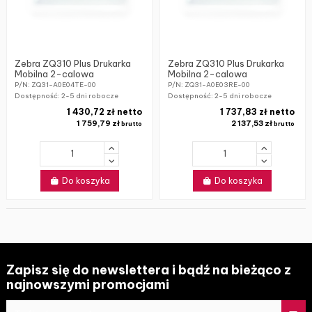
Zebra ZQ310 Plus Drukarka
Zebra ZQ310 Plus Drukarka
Mobilna 2-calowa
Mobilna 2-calowa
P/N: ZQ31-A0E04TE-00
P/N: ZQ31-A0E03RE-00
Dostępność:
2-5 dni robocze
Dostępność:
2-5 dni robocze
1 430,72 zł netto
1 737,83 zł netto
1 759,79 zł
2 137,53 zł
brutto
brutto
Do koszyka
Do koszyka
Zapisz się do newslettera i bądź na bieżąco z
najnowszymi promocjami