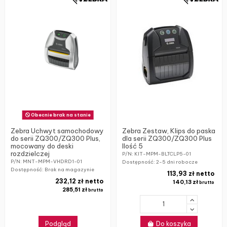
Obecnie brak na stanie
Zebra Uchwyt samochodowy
Zebra Zestaw, Klips do paska
do serii ZQ300/ZQ300 Plus,
dla serii ZQ300/ZQ300 Plus
mocowany do deski
Ilość 5
rozdzielczej
P/N: KIT-MPM-BLTCLP5-01
P/N: MNT-MPM-VHDRD1-01
Dostępność:
2-5 dni robocze
Dostępność: Brak na magazynie
113,93 zł netto
232,12 zł netto
140,13 zł
brutto
285,51 zł
brutto
Podgląd
Do koszyka