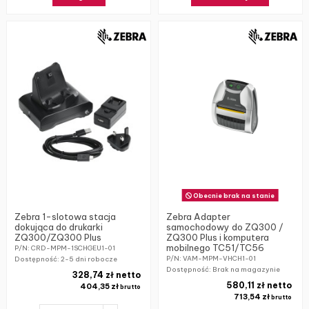
Obecnie brak na stanie
Zebra 1-slotowa stacja
Zebra Adapter
dokująca do drukarki
samochodowy do ZQ300 /
ZQ300/ZQ300 Plus
ZQ300 Plus i komputera
mobilnego TC51/TC56
P/N: CRD-MPM-1SCHGEU1-01
P/N: VAM-MPM-VHCH1-01
Dostępność:
2-5 dni robocze
Dostępność: Brak na magazynie
328,74 zł netto
580,11 zł netto
404,35 zł
brutto
713,54 zł
brutto