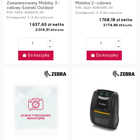
Zaawansowany Mobilny 3-
Mobilna 2-calowa
calowy Szeroki Outdoor
P/N: ZQ31-A0W13RE-00
P/N: ZQ32-A0E04TE-00
Dostępność:
2-5 dni robocze
Dostępność:
2-5 dni robocze
1 768,18 zł netto
1 637,65 zł netto
2 174,86 zł
brutto
2 014,31 zł
brutto
Do koszyka
Do koszyka