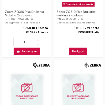
Obecnie brak na stanie
Zebra ZQ310 Plus Drukarka
Zebra ZQ310 Plus Drukarka
Mobilna 2-calowa
mobilna 2-calowa
P/N: ZQ31-A0W03RE-00
P/N: ZQ31-A0E14TE-00
Dostępność:
2-5 dni robocze
Dostępność: Brak na magazynie
1 768,18 zł netto
1 619,82 zł netto
2 174,86 zł
1 992,38 zł
brutto
brutto
Do koszyka
Podgląd