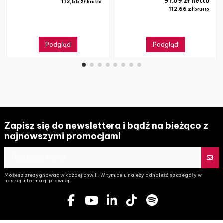
91,59 zł netto
112,66 zł
brutto
112,66 zł
brutto
Podgląd
Podgląd
Zapisz się do newslettera i bądź na bieżąco z
najnowszymi promocjami
Możesz zrezygnować w każdej chwili. W tym celu należy odnaleźć szczegóły w
naszej informacji prawnej.