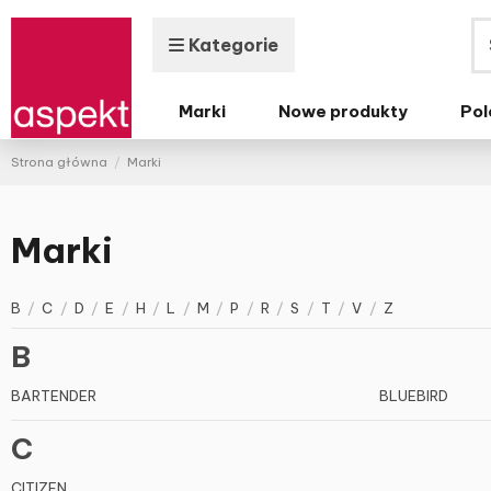
Kategorie
Marki
Nowe produkty
Pol
Strona główna
Marki
Marki
B
/
C
/
D
/
E
/
H
/
L
/
M
/
P
/
R
/
S
/
T
/
V
/
Z
B
BARTENDER
BLUEBIRD
C
CITIZEN