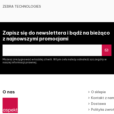
ZEBRA TECHNOLOGIES
Zapisz się do newslettera i bądź na bieżąco
z najnowszymi promocjami
Możesz zrezygnować w każdej chwili. W tym celu należy odnaleźć szczegóły w
naszej informacji prawnej.
O nas
O sklepie
Kontakt z nam
Dostawa
Polityka zwr