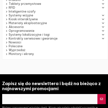
Tablety przemysłowe
RFID
Inteligentne szafy
Systemy wizyjne
Kioski interaktywne
Materiały eksploatacyjne
Akcesoria
Oprogramowanie
Systemy lokalizacyjne i tagi
Kontrakty serwisowe i gwarancje
Nowości
Polecane
Wyprzedaż
Monitory i ekrany
Zapisz się do newslettera i bądź na bieżąco z
najnowszymi promocjami
Możesz zrezygnować w każdej chwili. W tym celu należy odnaleźć szczegóły w