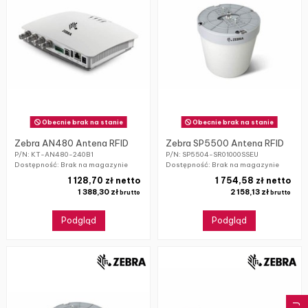
Obecnie brak na stanie
Obecnie brak na stanie
Zebra AN480 Antena RFID
Zebra SP5500 Antena RFID
P/N: KT-AN480-240B1
P/N: SP5504-SR01000SSEU
Dostępność: Brak na magazynie
Dostępność: Brak na magazynie
1 128,70 zł netto
1 754,58 zł netto
1 388,30 zł
2 158,13 zł
brutto
brutto
Podgląd
Podgląd