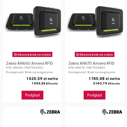
Obecnie brak na stanie
Obecnie brak na stanie
Zebra AN660 Antena RFID
Zebra AN670 Antena RFID
P/N: AN660-FHG75236EU
P/N: AN670-FNF75248EU
Dostępność: Brak na magazynie
Dostępność: Brak na magazynie
1 620,59 zł netto
1 740,48 zł netto
1 993,33 zł
2 140,79 zł
brutto
brutto
Podgląd
Podgląd