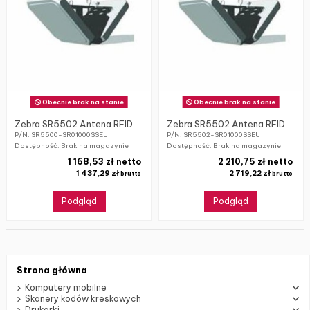
Obecnie brak na stanie
Obecnie brak na stanie
Zebra SR5502 Antena RFID
Zebra SR5502 Antena RFID
P/N: SR5500-SR01000SSEU
P/N: SR5502-SR01000SSEU
Dostępność: Brak na magazynie
Dostępność: Brak na magazynie
1 168,53 zł netto
2 210,75 zł netto
1 437,29 zł
2 719,22 zł
brutto
brutto
Podgląd
Podgląd
Strona główna
Komputery mobilne
Skanery kodów kreskowych
Drukarki