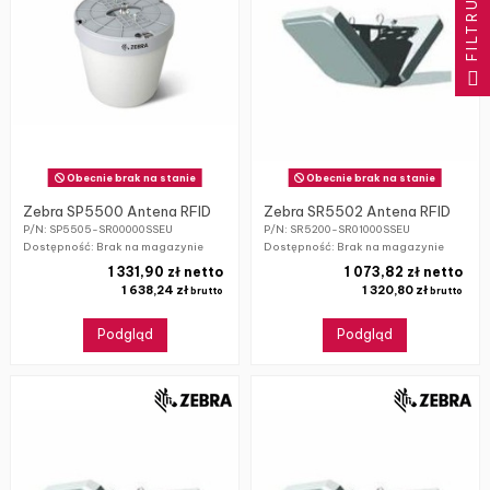
FILTRUJ
Obecnie brak na stanie
Obecnie brak na stanie
Zebra SP5500 Antena RFID
Zebra SR5502 Antena RFID
P/N: SP5505-SR00000SSEU
P/N: SR5200-SR01000SSEU
Dostępność: Brak na magazynie
Dostępność: Brak na magazynie
1 331,90 zł netto
1 073,82 zł netto
1 638,24 zł
1 320,80 zł
brutto
brutto
Podgląd
Podgląd