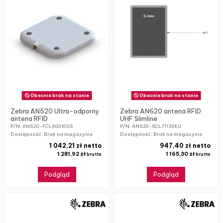
Obecnie brak na stanie
Obecnie brak na stanie
Zebra AN520 Ultra-odporny
Zebra AN620 antena RFID
antena RFID
UHF Slimline
P/N: AN520-FCL60010US
P/N: AN620-SCL71130EU
Dostępność: Brak na magazynie
Dostępność: Brak na magazynie
1 042,21 zł netto
947,40 zł netto
1 281,92 zł
1 165,30 zł
brutto
brutto
Podgląd
Podgląd