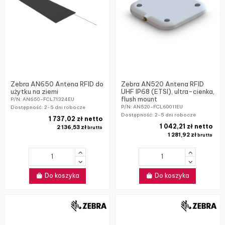
Zebra AN650 Antena RFID do
Zebra AN520 Antena RFID
użytku na ziemi
UHF IP68 (ETSI), ultra-cienka,
flush mount
P/N: AN650-FCL71324EU
P/N: AN520-FCL60011EU
Dostępność:
2-5 dni robocze
Dostępność:
2-5 dni robocze
1 737,02 zł netto
1 042,21 zł netto
2 136,53 zł
brutto
1 281,92 zł
brutto
Do koszyka
Do koszyka