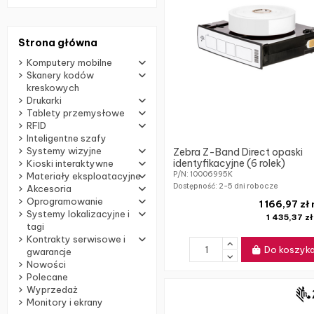
Strona główna
Komputery mobilne
Skanery kodów
kreskowych
Drukarki
Tablety przemysłowe
RFID
Inteligentne szafy
Systemy wizyjne
Zebra Z-Band Direct opaski
identyfikacyjne (6 rolek)
Kioski interaktywne
P/N: 10006995K
Materiały eksploatacyjne
Dostępność:
2-5 dni robocze
Akcesoria
Oprogramowanie
1 166,97 zł
Systemy lokalizacyjne i
1 435,37 z
tagi
Kontrakty serwisowe i
Do koszyk
gwarancje
Nowości
Polecane
Wyprzedaż
Monitory i ekrany