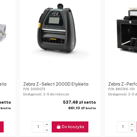
eta
Zebra Z-Select 2000D Etykieta
Zebra Z-Perf
P/N: 3003073
P/N: 880746-101
Dostępność:
2-5 dni robocze
Dostępność:
2-5 d
 netto
537,48 zł netto
ł
661,10 zł
brutto
brutto
Do koszyka