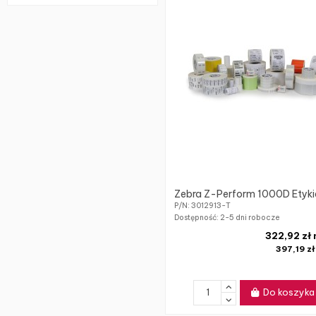
Zebra Z-Perform 1000D Etyki
P/N: 3012913-T
Dostępność:
2-5 dni robocze
322,92 zł
397,19 z
Do koszyka