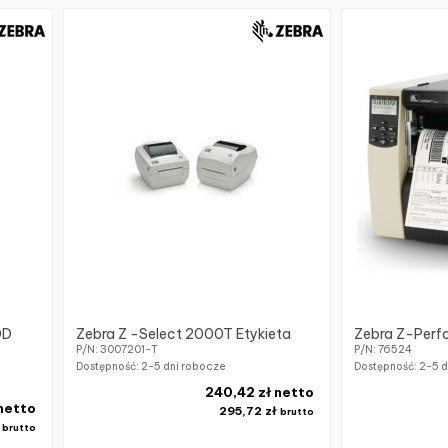
0D
Zebra Z -Select 2000T Etykieta
Zebra Z-Perf
P/N: 3007201-T
P/N: 76524
Dostępność:
2-5 dni robocze
Dostępność:
2-5 d
240,42 zł netto
 netto
295,72 zł
brutto
ł
brutto