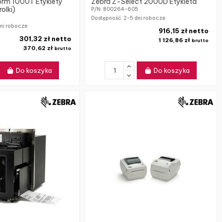
orm 1000T Etykiety
Zebra Z-Select 2000D Etykieta
olki)
P/N: 800264-605
Dostępność:
2-5 dni robocze
ni robocze
916,15 zł netto
301,32 zł netto
1 126,86 zł
brutto
370,62 zł
brutto
Do koszyka
Do koszyka