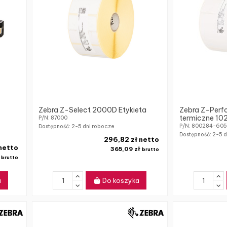
Zebra Z-Select 2000D Etykieta
Zebra Z-Perf
termiczne 102
P/N: 87000
P/N: 800284-605
Dostępność:
2-5 dni robocze
Dostępność:
2-5 d
296,82 zł netto
 netto
365,09 zł
brutto
ł
brutto
a
Do koszyka