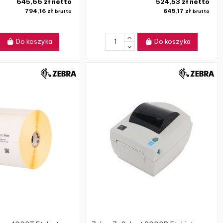
645,66 zł netto
524,53 zł netto
794,16 zł
645,17 zł
brutto
brutto
Do koszyka
Do koszyka