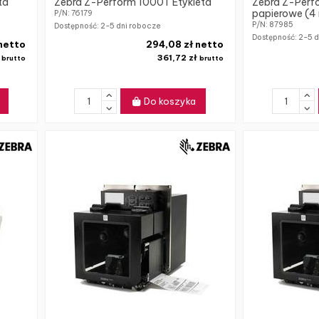
ta
Zebra Z-Perform 1000T Etykieta
Zebra Z-Perf
papierowe (4 r
P/N: 76179
P/N: 87985
Dostępność:
2-5 dni robocze
Dostępność:
2-5 d
 netto
294,08 zł netto
ł
361,72 zł
brutto
brutto
Do koszyka