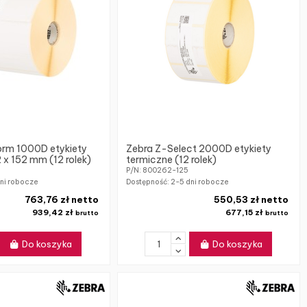
orm 1000D etykiety
Zebra Z-Select 2000D etykiety
 x 152 mm (12 rolek)
termiczne (12 rolek)
P/N: 800262-125
ni robocze
Dostępność:
2-5 dni robocze
763,76 zł netto
550,53 zł netto
939,42 zł
677,15 zł
brutto
brutto
Do koszyka
Do koszyka