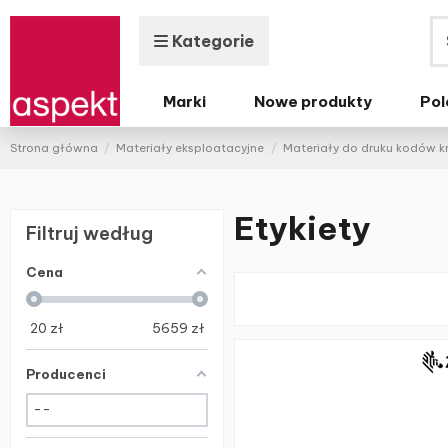
Kategorie
Marki
Nowe produkty
Pol
Strona główna
Materiały eksploatacyjne
Materiały do druku kodów 
Etykiety
Filtruj według
Cena
20
zł
5659
zł
Producenci