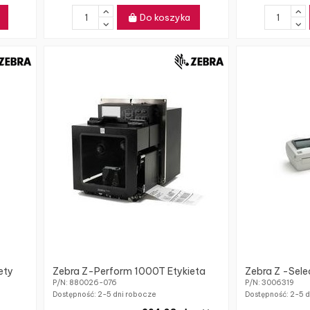
Do koszyka
ety
Zebra Z-Perform 1000T Etykieta
Zebra Z -Sele
P/N: 880026-076
P/N: 3006319
Dostępność:
2-5 dni robocze
Dostępność:
2-5 d