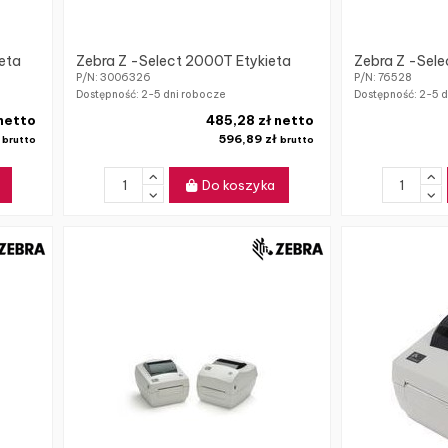
eta
Zebra Z -Select 2000T Etykieta
Zebra Z -Sele
P/N: 3006326
P/N: 76528
Dostępność:
2-5 dni robocze
Dostępność:
2-5 d
netto
485,28 zł netto
ł
596,89 zł
brutto
brutto
Do koszyka