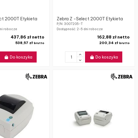
ct 2000T Etykieta
Zebra Z -Select 2000T Etykieta
P/N: 3007205-T
ni robocze
Dostępność:
2-5 dni robocze
437,86 zł netto
162,88 zł netto
538,57 zł
200,34 zł
brutto
brutto
Do koszyka
Do koszyka