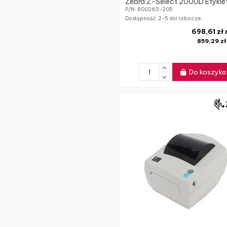
Zebra Z-Select 2000D Etykie
P/N: 800263-205
Dostępność:
2-5 dni robocze
698,61 zł
859,29 z
Do koszyka