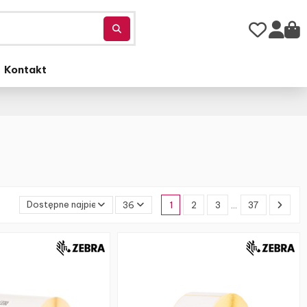
Kontakt
Dostępne najpierw
36
1
2
3
…
37