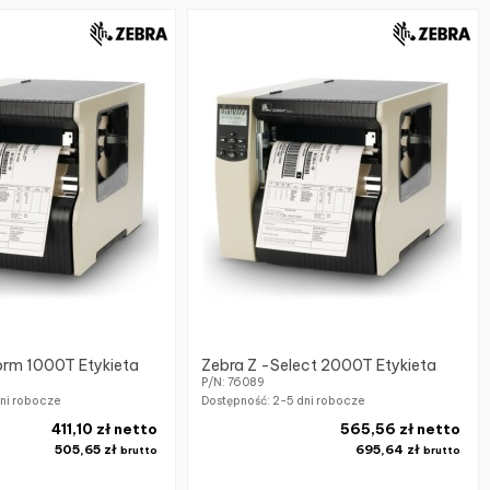
orm 1000T Etykieta
Zebra Z -Select 2000T Etykieta
P/N: 76089
ni robocze
Dostępność:
2-5 dni robocze
411,10 zł netto
565,56 zł netto
505,65 zł
695,64 zł
brutto
brutto