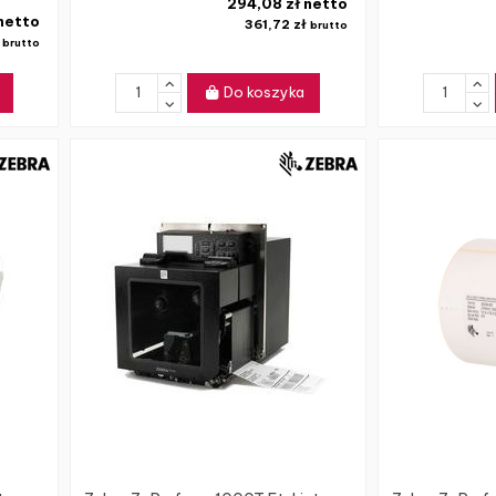
294,08 zł netto
 netto
361,72 zł
brutto
ł
brutto
Do koszyka