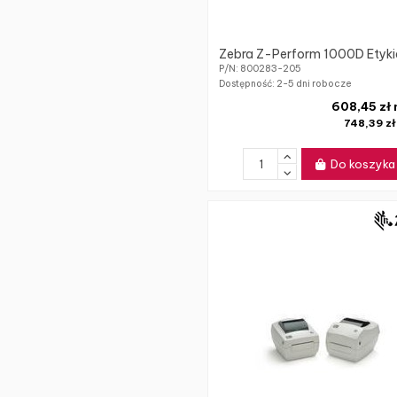
Zebra Z-Perform 1000D Etyki
P/N: 800283-205
Dostępność:
2-5 dni robocze
608,45 zł 
748,39 z
Do koszyka