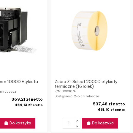
orm 1000D Etykieta
Zebra Z-Select 2000D etykiety
termiczne (16 rolek)
P/N: 3003074
ni robocze
Dostępność:
2-5 dni robocze
369,21 zł netto
537,48 zł netto
454,13 zł
brutto
661,10 zł
brutto
Do koszyka
Do koszyka