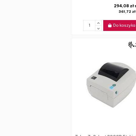
294,08 zł
361,72 z
Do koszyka