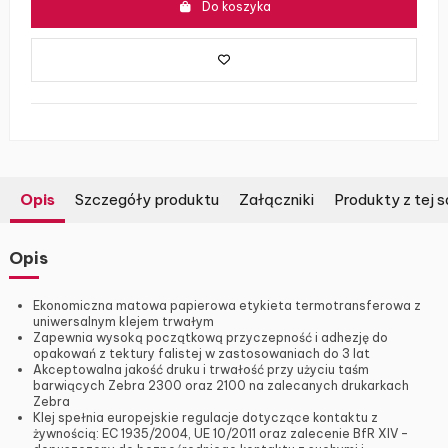
Do koszyka
Opis
Szczegóły produktu
Załączniki
Produkty z tej s
Opis
Ekonomiczna matowa papierowa etykieta termotransferowa z
uniwersalnym klejem trwałym
Zapewnia wysoką początkową przyczepność i adhezję do
opakowań z tektury falistej w zastosowaniach do 3 lat
Akceptowalna jakość druku i trwałość przy użyciu taśm
barwiących Zebra 2300 oraz 2100 na zalecanych drukarkach
Zebra
Klej spełnia europejskie regulacje dotyczące kontaktu z
żywnością: EC 1935/2004, UE 10/2011 oraz zalecenie BfR XIV –