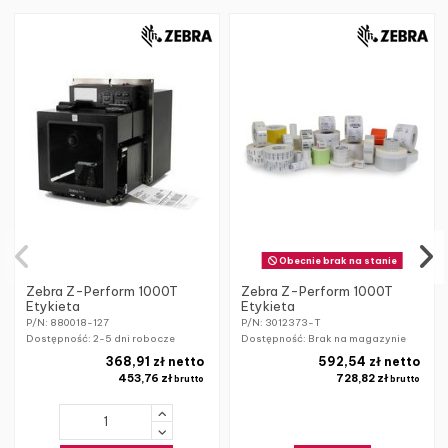
Obecnie brak na stanie
Zebra Z-Perform 1000T
Zebra Z-Perform 1000T
Etykieta
Etykieta
P/N: 880018-127
P/N: 3012373-T
Dostępność:
2-5 dni robocze
Dostępność: Brak na magazynie
368,91 zł netto
592,54 zł netto
453,76 zł
728,82 zł
brutto
brutto