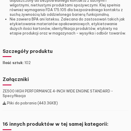
dopuszczony do bezpośredniego kontaktu z suchymi i
wilgotnymi, nietłustymi produktami spożywczymi. Klej spełnia
również wymagania FDA 175.105 dla bezpośredniego kontaktu z
suchą żywnością lub oddzielonego barierą funkcjonalną.
Nie zawiera BPA ani lateksu. Zalecana do zastosowań takich jak
etykietowanie materiałów opakowaniowych, etykietowanie
dużych ilości kartonów, identyfikacja produktów, etykiety na
etapie produkcji oraz w magazynach – wysyłka i odbiór towarów.
Szczegóły produktu
Ilość sztuk:
102
Załączniki
ZE500 HIGH PERFORMANCE 4-INCH WIDE ENGINE STANDARD -
Specyfikacja
Pliki do pobrania (443.36KB)
16 innych produktów w tej samej kategorii: