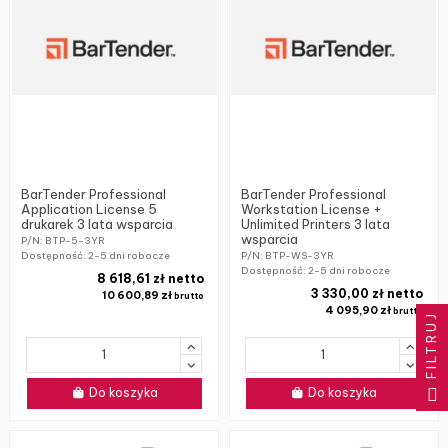
BarTender Professional
BarTender Professional
Application License 5
Workstation License +
drukarek 3 lata wsparcia
Unlimited Printers 3 lata
wsparcia
P/N: BTP-5-3YR
P/N: BTP-WS-3YR
Dostępność:
2-5 dni robocze
Dostępność:
2-5 dni robocze
8 618,61 zł netto
3 330,00 zł netto
10 600,89 zł
brutto
4 095,90 zł
brutto
FILTRUJ
Do koszyka
Do koszyka