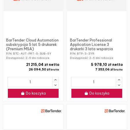
BarTender Cloud Automation
BarTender Professional
subskrypcja 5 lat 5 drukarek
Application License 3
(Premium MSA)
drukarki 3 lata wsparcia
P/N: BTC-AUT-PRT-5-SUB-5Y
P/N: BTP-3-3YR
Dostępność:
2-5 dni robocze
Dostępność:
2-5 dni robocze
21 215,04 zł netto
5 978,10 zł netto
26 094,50 zł
7 353,06 zł
brutto
brutto
Do koszyka
Do koszyka