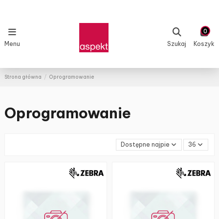
0
Menu
Szukaj
Koszyk
Strona główna
Oprogramowanie
Oprogramowanie
Dostępne najpierw
36