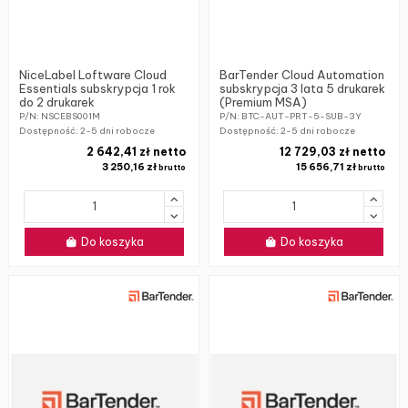
NiceLabel Loftware Cloud
BarTender Cloud Automation
Essentials subskrypcja 1 rok
subskrypcja 3 lata 5 drukarek
do 2 drukarek
(Premium MSA)
P/N: NSCEBS001M
P/N: BTC-AUT-PRT-5-SUB-3Y
Dostępność:
2-5 dni robocze
Dostępność:
2-5 dni robocze
2 642,41 zł netto
12 729,03 zł netto
3 250,16 zł
15 656,71 zł
brutto
brutto
Do koszyka
Do koszyka