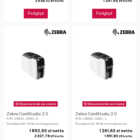
2 638,10 zł
1 241,46 zł
brutto
brutto
Podgląd
Podgląd
Obecnie brak na stanie
Obecnie brak na stanie
Zebra CardStudio 2.0
Zebra CardStudio 2.0
P/N: CSR2E-UG0C-E
P/N: CSR2E-UG0C-L
Dostępność: Brak na magazynie
Dostępność: Brak na magazynie
1 892,50 zł netto
1 261,63 zł netto
2 327,78 zł
1 551,80 zł
brutto
brutto