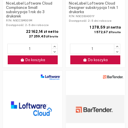
NiceLabel Loftware Cloud
NiceLabel Loftware Cloud
Compliance Small
Designer subskrypcja 1 rok 1
subskrypcja 1 rok do 3
drukarka
drukarek
P/N: NSCDBA001Y
P/N: NSCCSM001M
Dostępność:
2-5 dni robocze
Dostępność:
2-5 dni robocze
1 278,59 zł netto
22 162,14 zł netto
1 572,67 zł
brutto
27 259,43 zł
brutto
Do koszyka
Do koszyka