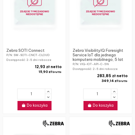
Zebra SOTI Connect
Zebra VisibilityIQ Foresight
Service IoT dla jednego
P/N: SW-SOTI-CNCT-CLOUD
komputera mobilnego, 5 lat
Dostępność:
2-5 dni robocze
P/N: VIQ-IOT-API-C-5N
12,93 zł netto
Dostępność:
2-5 dni robocze
15,90 zł
brutto
283,85 zł netto
349,14 zł
brutto
Do koszyka
Do koszyka