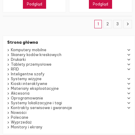
Podgląd
Podgląd
1
2
3
Strona główna
Komputery mobilne
Skanery kodów kreskowych
Drukarki
Tablety przemysłowe
RFID
Inteligentne szafy
Systemy wizyjne
Kioski interaktywne
Materiały eksploatacyjne
Akcesoria
Oprogramowanie
Systemy lokalizacyjne i tagi
Kontrakty serwisowe i gwarancje
Nowości
Polecane
Wyprzedaż
Monitory i ekrany