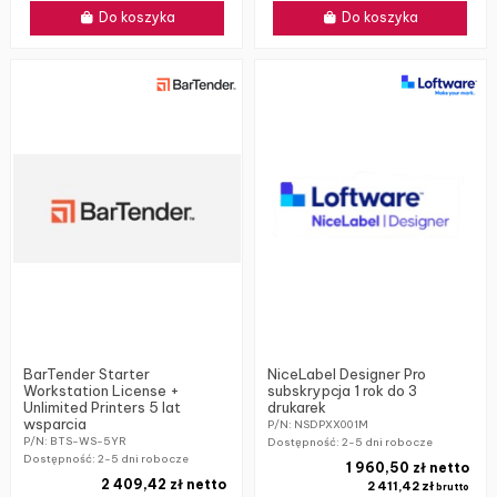
Do koszyka
Do koszyka
BarTender Starter
NiceLabel Designer Pro
Workstation License +
subskrypcja 1 rok do 3
Unlimited Printers 5 lat
drukarek
wsparcia
P/N: NSDPXX001M
P/N: BTS-WS-5YR
Dostępność:
2-5 dni robocze
Dostępność:
2-5 dni robocze
1 960,50 zł netto
2 409,42 zł netto
2 411,42 zł
brutto