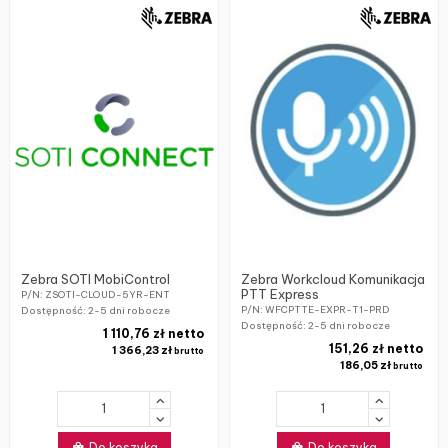
Zebra SOTI MobiControl
Zebra Workcloud Komunikacja
PTT Express
P/N: ZSOTI-CLOUD-5YR-ENT
P/N: WFCPTTE-EXPR-T1-PRD
Dostępność:
2-5 dni robocze
Dostępność:
2-5 dni robocze
1 110,76 zł netto
151,26 zł netto
1 366,23 zł
brutto
186,05 zł
brutto
Do koszyka
Do koszyka