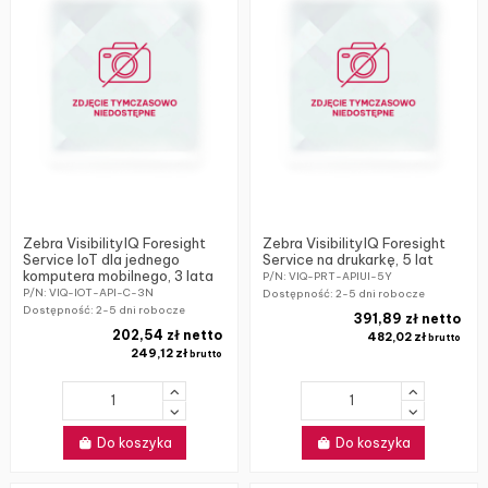
Zebra VisibilityIQ Foresight
Zebra VisibilityIQ Foresight
Service IoT dla jednego
Service na drukarkę, 5 lat
komputera mobilnego, 3 lata
P/N: VIQ-PRT-APIUI-5Y
P/N: VIQ-IOT-API-C-3N
Dostępność:
2-5 dni robocze
Dostępność:
2-5 dni robocze
391,89 zł netto
202,54 zł netto
482,02 zł
brutto
249,12 zł
brutto
Do koszyka
Do koszyka