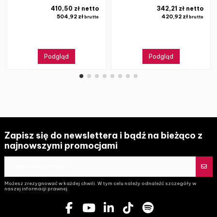
410,50 zł netto
342,21 zł netto
504,92 zł
420,92 zł
brutto
brutto
Podgląd
Podgląd
Zapisz się do newslettera i bądź na bieżąco z
najnowszymi promocjami
Możesz zrezygnować w każdej chwili. W tym celu należy odnaleźć szczegóły w
naszej informacji prawnej.