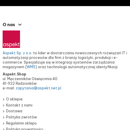
O nas
Aspekt Sp. z o.o.
to lider w dostarczaniu nowoczesnych rozwiązań IT i
automatyzacji procesów dla firm z branży logistyki, produkcji i e-
commerce. Specjalizuje się w integracji systemów zarządzania
magazynem (
WMS
) oraz technologii automatycznej identyfikacji.
Aspekt.Shop
ul. Męczenników Oświęcimia 40
41-922 Radzionków
e-mail:
zapytania@aspekt.net.pl
O sklepie
Kontakt z nami
Dostawa
Polityka zwrotów
Regulamin sklepu
Polityka prywatności