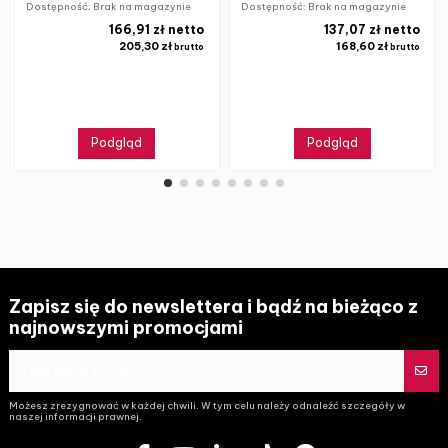
Dostępność: Brak na magazynie
Dostępność: Brak na magazynie
166,91 zł netto
137,07 zł netto
205,30 zł
168,60 zł
brutto
brutto
Podgląd
Podgląd
Zapisz się do newslettera i bądź na bieżąco z
najnowszymi promocjami
Możesz zrezygnować w każdej chwili. W tym celu należy odnaleźć szczegóły w
naszej informacji prawnej.