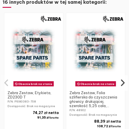
16 innych produktów w tej samej kategorii:
Obecnie brak na stanie
Obecnie brak na stanie
Zebra Zestaw, Etykieta,
Zebra Zestaw, Folia
ZD230D T
szlifierska do czyszczenia
głowicy drukującej,
P/N: P1080383-708
szerokość 5,25 cala,...
Dostępność: Brak na magazynie
P/N: 48902
74,27 zł netto
Dostępność: Brak na magazynie
91,35 zł
brutto
88,39 zł netto
108,72 zł
brutto