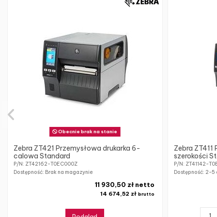
Obecnie brak na stanie
Zebra ZT421 Przemysłowa drukarka 6-
Zebra ZT411 
calowa Standard
szerokości 
P/N: ZT42162-T0EC000Z
P/N: ZT41142-T
Dostępność: Brak na magazynie
Dostępność:
2-5 
11 930,50 zł netto
14 674,52 zł
brutto
Podgląd