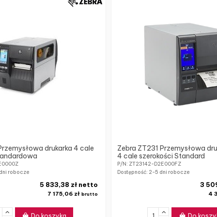
Przemysłowa drukarka 4 cale
Zebra ZT231 Przemysłowa druk
Standardowa
4 cale szerokości Standard
0E0000Z
P/N: ZT23142-D2E000FZ
dni robocze
Dostępność:
2-5 dni robocze
5 833,38 zł netto
3 50
7 175,06 zł
4 
brutto
Do koszyka
Do koszy