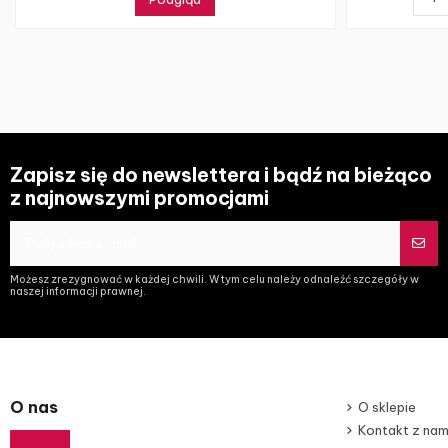
Zapisz się do newslettera i bądź na bieżąco
z najnowszymi promocjami
Możesz zrezygnować w każdej chwili. W tym celu należy odnaleźć szczegóły w
naszej informacji prawnej.
O nas
O sklepie
Kontakt z nam