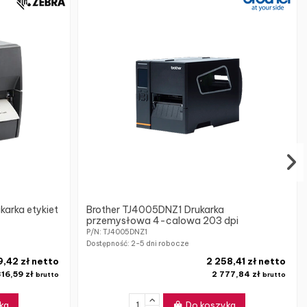
arka etykiet
Brother TJ4005DNZ1 Drukarka
przemysłowa 4-calowa 203 dpi
P/N: TJ4005DNZ1
Dostępność:
2-5 dni robocze
9,42 zł netto
2 258,41 zł netto
316,59 zł
2 777,84 zł
brutto
brutto
ka
Do koszyka