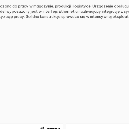
ona do pracy w magazynie, produkcji i logistyce. Urządzenie obsługuj
el wyposażony jest w interfejs Ethernet umożliwiający integrację z s
atyzację pracy. Solidna konstrukcja sprawdza się w intensywnej eksplo