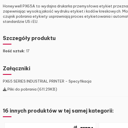
Honeywell PX65A to wydajna drukarka przemysłowa etykiet przeznacz
zapewniając wysoką jakość wydruku etykiet i kodów kreskowych. Mod
czujnik pobrania etykiety usprawniają proces etykietowania i autom
standardzie US i EU.
Szczegóły produktu
Ilość sztuk:
17
Załączniki
PX65 SERIES INDUSTRIAL PRINTER - Specyfikacja
Pliki do pobrania (611.29KB)
16 innych produktów w tej samej kategorii: