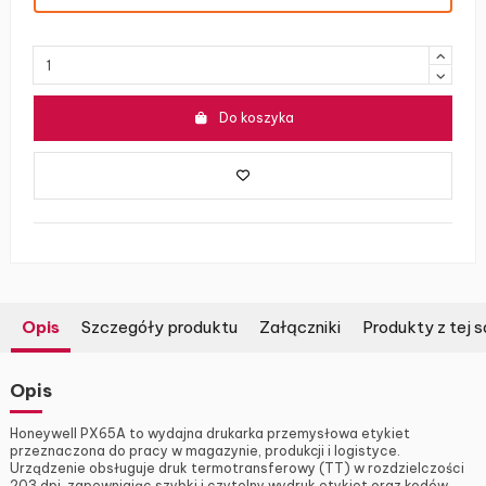
Do koszyka
Opis
Szczegóły produktu
Załączniki
Produkty z tej s
Opis
Honeywell PX65A to wydajna drukarka przemysłowa etykiet
przeznaczona do pracy w magazynie, produkcji i logistyce.
Urządzenie obsługuje druk termotransferowy (TT) w rozdzielczości
203 dpi, zapewniając szybki i czytelny wydruk etykiet oraz kodów