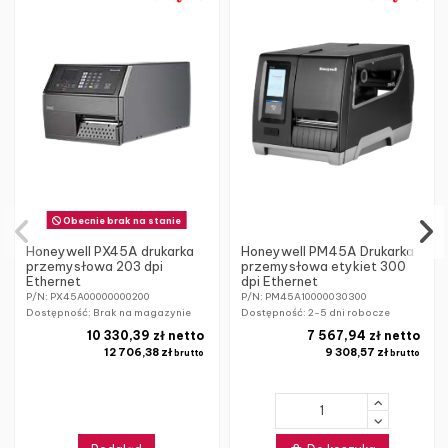
Obecnie brak na stanie
Honeywell PX45A drukarka
Honeywell PM45A Drukarka
przemysłowa 203 dpi
przemysłowa etykiet 300
Ethernet
dpi Ethernet
P/N: PX45A00000000200
P/N: PM45A10000030300
Dostępność: Brak na magazynie
Dostępność:
2-5 dni robocze
10 330,39 zł netto
7 567,94 zł netto
12 706,38 zł
9 308,57 zł
brutto
brutto