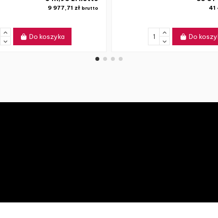
9 977,71 zł
41 
brutto
Do koszyka
Do koszy