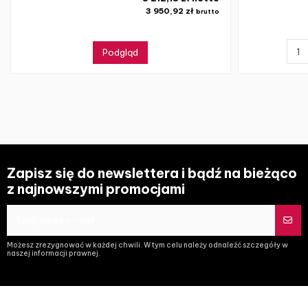
3 950,92 zł
brutto
Podgląd
Zapisz się do newslettera i bądź na bieżąco
z najnowszymi promocjami
Możesz zrezygnować w każdej chwili. W tym celu należy odnaleźć szczegóły w
naszej informacji prawnej.