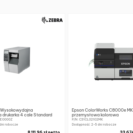
 Wysokowydajna
Epson ColorWorks C8000e MK
drukarka 4 cale Standard
przemysłowa kolorowa
0E0000Z
P/N: C31CL02102MK
dni robocze
Dostępność:
2-5 dni robocze
8 111,96 zł netto
33 674