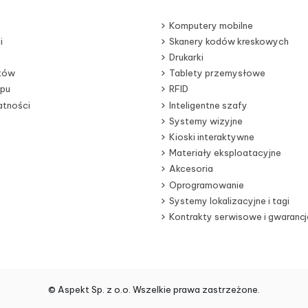
Komputery mobilne
i
Skanery kodów kreskowych
Drukarki
otów
Tablety przemysłowe
epu
RFID
atności
Inteligentne szafy
Systemy wizyjne
Kioski interaktywne
Materiały eksploatacyjne
Akcesoria
Oprogramowanie
Systemy lokalizacyjne i tagi
Kontrakty serwisowe i gwarancj
© Aspekt Sp. z o.o. Wszelkie prawa zastrzeżone.