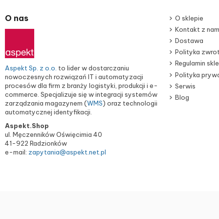
O nas
O sklepie
Kontakt z nam
Dostawa
Polityka zwr
Regulamin skl
Aspekt Sp. z o.o.
to lider w dostarczaniu
Polityka pryw
nowoczesnych rozwiązań IT i automatyzacji
procesów dla firm z branży logistyki, produkcji i e-
Serwis
commerce. Specjalizuje się w integracji systemów
Blog
zarządzania magazynem (
WMS
) oraz technologii
automatycznej identyfikacji.
Aspekt.Shop
ul. Męczenników Oświęcimia 40
41-922 Radzionków
e-mail:
zapytania@aspekt.net.pl