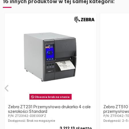
16 innych produktów w tej samej kategorii:
Obecnie brak na stanie
Zebra ZT231 Przemysłowa drukarka 4 cale
Zebra ZT510
szerokości Standard
przemysłowa 
P/N: ZT23142-D3E000FZ
P/N: ZT51042-T
Dostępność: Brak na magazynie
Dostępność:
2-5 
3 212,13 zł netto