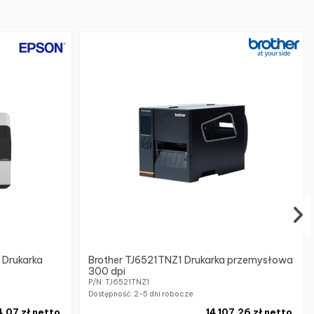
 Drukarka
Brother TJ6521TNZ1 Drukarka przemysłowa
300 dpi
P/N: TJ6521TNZ1
Dostępność:
2-5 dni robocze
,07 zł netto
14 107,26 zł netto