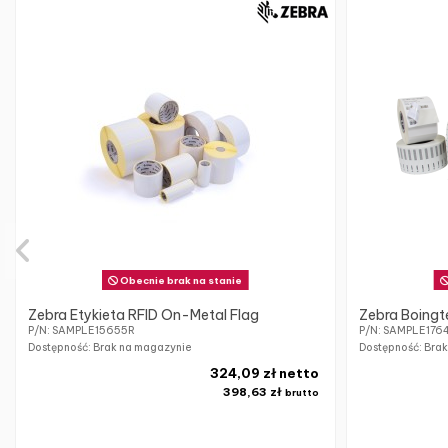
Obecnie brak na stanie
Zebra Etykieta RFID On-Metal Flag
Zebra Boing
P/N: SAMPLE15655R
P/N: SAMPLE176
Dostępność: Brak na magazynie
Dostępność: Bra
324,09 zł netto
398,63 zł
brutto