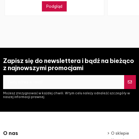
Podgląd
Zapisz się do newslettera i bądź na bieżąco
z najnowszymi promocjami
Możesz zrezygnować w każdej chwili. W tym celu należy odnaleźć szczegóły w
naszej informacji prawnej.
O nas
O sklepie