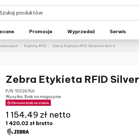
ecane
Promocje
Wyprzedaż
Serwis
kreskowych
Etykiety RFID
Zebra Etykieta RFID Silverline Slim II
Zebra Etykieta RFID Silverl
P/N:
10026766
Wysyłka: Brak na magazynie
Obecnie brak na stanie
1 154,49 zł netto
1 420,02 zł
brutto