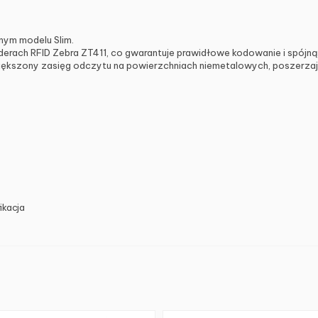
lnym modelu Slim.
rach RFID Zebra ZT411, co gwarantuje prawidłowe kodowanie i spójną 
ększony zasięg odczytu na powierzchniach niemetalowych, poszerza
kacja