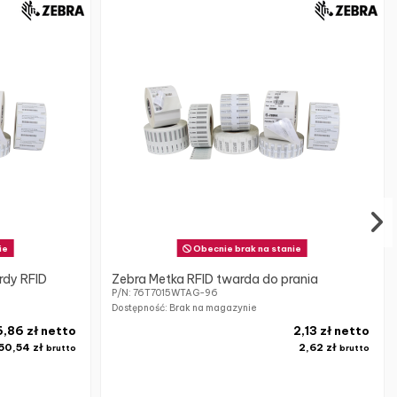
ie
Obecnie brak na stanie
rdy RFID
Zebra Metka RFID twarda do prania
P/N: 76T7015WTAG-96
Dostępność: Brak na magazynie
6,86 zł netto
2,13 zł netto
50,54 zł
2,62 zł
brutto
brutto