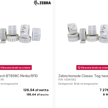
Obecnie brak na stanie
Obecnie brak na stan
tech BT898C Metka RFID
Zebra Ironside Classic Tag twa
49R
P/N: 10041052
k na magazynie
Dostępność: Brak na magazynie
126,54 zł netto
7 27
155,64 zł
8 9
brutto