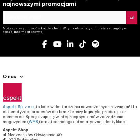
najnowszymi promocjami
Możesz zrezygnować w każdej chwili. W tym celu należy odnaleźć szczegóły w
naszej informacji prawnej.
O nas
Aspekt Sp. z o.o.
to lider w dostarczaniu nowoczesnych rozwiązań IT i
automatyzacji procesów dla firm z branży logistyki, produkcji i e-
commerce. Specjalizuje się w integracji systemów zarządzania
magazynem (
WMS
) oraz technologii automatycznej identyfikacji.
Aspekt.Shop
ul. Męczenników Oświęcimia 40
41-922 Radzionków