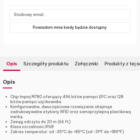
Opis
Szczegóły produktu
Załączniki
Produkty z tej s
Opis
Chip Impinj M780 oferujący 496 bitów pamięci EPC oraz 128
bitów pamięci użytkownika.
Konfigurowalne, dwuczęściowe rozwiązanie obejmuje
zadrukowywalne etykiety RFID oraz samoprzylepną plastikową
metkę.
Zasięg odczytu do 20 m (66 ft)
Klasa szczelności IP68
Zakres temperatur: od -35°C do +85°C (od -31°F do +185°F)