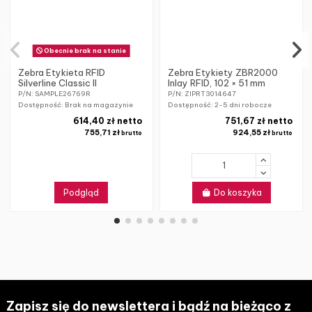
Obecnie brak na stanie
Zebra Etykieta RFID
Zebra Etykiety ZBR2000
Silverline Classic II
Inlay RFID, 102 × 51 mm
P/N: SAMPLE26769R
P/N: ZIPRT3014647
Dostępność: Brak na magazynie
Dostępność:
2-5 dni robocze
614,40 zł netto
751,67 zł netto
755,71 zł
924,55 zł
brutto
brutto
Podgląd
Do koszyka
Zapisz się do newslettera i bądź na bieżąco z