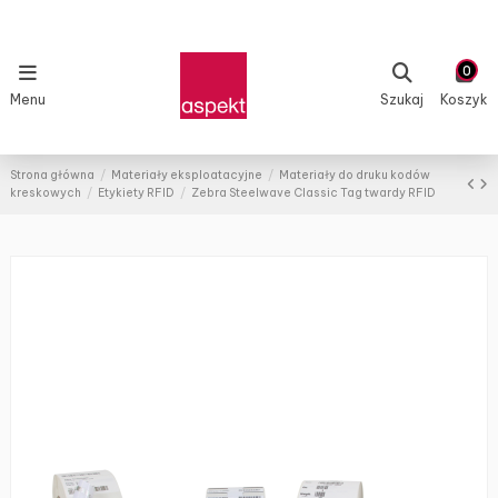
0
Menu
Szukaj
Koszyk
Strona główna
Materiały eksploatacyjne
Materiały do druku kodów
kreskowych
Etykiety RFID
Zebra Steelwave Classic Tag twardy RFID