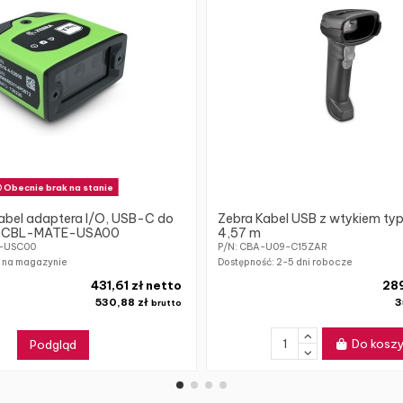
Obecnie brak na stanie
abel adaptera I/O, USB-C do
Zebra Kabel USB z wtykiem ty
 z CBL-MATE-USA00
4,57 m
R-USC00
P/N: CBA-U09-C15ZAR
k na magazynie
Dostępność:
2-5 dni robocze
431,61 zł netto
289
530,88 zł
3
brutto
Do kosz
Podgląd