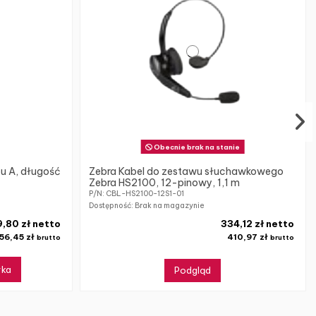
Obecnie brak na stanie
pu A, długość
Zebra Kabel do zestawu słuchawkowego
Zebra HS2100, 12-pinowy, 1,1 m
P/N: CBL-HS2100-12S1-01
Dostępność: Brak na magazynie
,80 zł netto
334,12 zł netto
56,45 zł
410,97 zł
brutto
brutto
yka
Podgląd