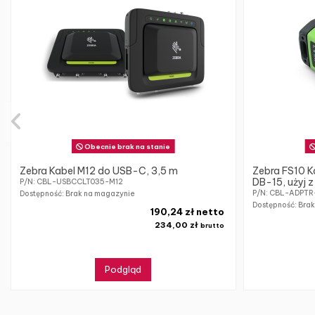
Obecnie brak na stanie
Zebra Kabel M12 do USB-C, 3,5 m
Zebra FS10 K
DB-15, użyj
P/N: CBL-USBCCLT035-M12
P/N: CBL-ADPT
Dostępność: Brak na magazynie
Dostępność: Bra
190,24 zł netto
234,00 zł
brutto
Podgląd