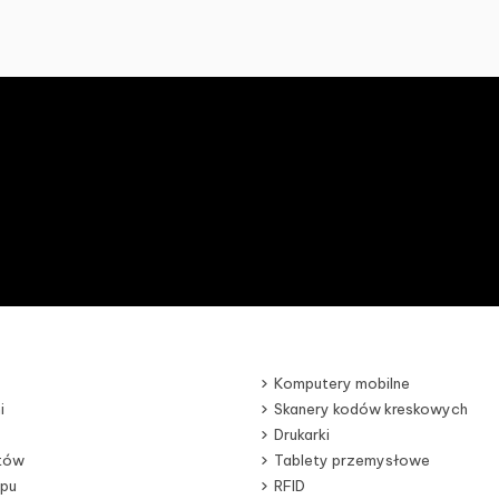
Komputery mobilne
i
Skanery kodów kreskowych
Drukarki
otów
Tablety przemysłowe
epu
RFID