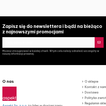
Zapisz się do newslettera i bądź na bieżąco
z najnowszymi promocjami
Możesz zrezygnować w każdej chwili. W tym celu należy odnaleźć szczegóły w
naszej informacji prawnej.
O nas
O sklepie
Kontakt z nam
Dostawa
Polityka zwr
Regulamin skl
Aspekt Sp. z o.o.
to lider w dostarczaniu