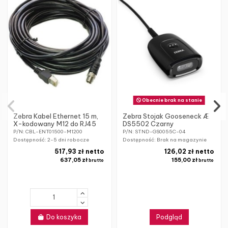
Obecnie brak na stanie
Zebra Kabel Ethernet 15 m,
Zebra Stojak Gooseneck Æ
X-kodowany M12 do RJ45
DS5502 Czarny
P/N: CBL-ENT01500-M1200
P/N: STND-GS0055C-04
Dostępność:
2-5 dni robocze
Dostępność: Brak na magazynie
517,93 zł netto
126,02 zł netto
637,05 zł
155,00 zł
brutto
brutto
Do koszyka
Podgląd