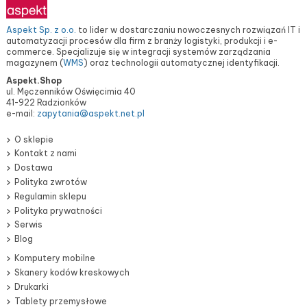
Aspekt Sp. z o.o.
to lider w dostarczaniu nowoczesnych rozwiązań IT i
automatyzacji procesów dla firm z branży logistyki, produkcji i e-
commerce. Specjalizuje się w integracji systemów zarządzania
magazynem (
WMS
) oraz technologii automatycznej identyfikacji.
Aspekt.Shop
ul. Męczenników Oświęcimia 40
41-922 Radzionków
e-mail:
zapytania@aspekt.net.pl
O sklepie
Kontakt z nami
Dostawa
Polityka zwrotów
Regulamin sklepu
Polityka prywatności
Serwis
Blog
Komputery mobilne
Skanery kodów kreskowych
Drukarki
Tablety przemysłowe