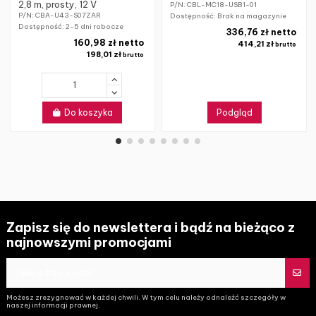
2,8 m, prosty, 12 V
P/N: CBL-MC18-USB1-01
P/N: CBA-U43-S07ZAR
Dostępność: Brak na magazynie
Dostępność:
2-5 dni robocze
336,76 zł netto
160,98 zł netto
414,21 zł
brutto
198,01 zł
brutto
Do koszyka
Podgląd
Zapisz się do newslettera i bądź na bieżąco z
najnowszymi promocjami
Możesz zrezygnować w każdej chwili. W tym celu należy odnaleźć szczegóły w
naszej informacji prawnej.