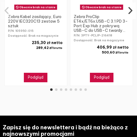
Obecnie brak na stanie
Obecnie brak na stanie
Zebra Kabel zasilający, Euro
Zebra ProClip
220V IEC320C13 zestaw 5
ET4x/ET6x.USB-C 3.1 PD 3-
sztuk
Port Exp Hub z pokrywą
USB-C do USB-C twardy...
P/N: 105950-015
P/N: 3PTY-PCLIP-216418
Dostępność: Brak na magazynie
Dostępność: Brak na magazynie
235,30 zł netto
406,99 zł netto
289,42 zł
brutto
500,60 zł
brutto
Podgląd
Podgląd
Zapisz się do newslettera i bądź na bieżąco z
najnowszymi promocjami