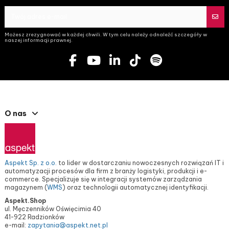
Możesz zrezygnować w każdej chwili. W tym celu należy odnaleźć szczegóły w
naszej informacji prawnej.
O nas
Aspekt Sp. z o.o.
to lider w dostarczaniu nowoczesnych rozwiązań IT i
automatyzacji procesów dla firm z branży logistyki, produkcji i e-
commerce. Specjalizuje się w integracji systemów zarządzania
magazynem (
WMS
) oraz technologii automatycznej identyfikacji.
Aspekt.Shop
ul. Męczenników Oświęcimia 40
41-922 Radzionków
e-mail:
zapytania@aspekt.net.pl