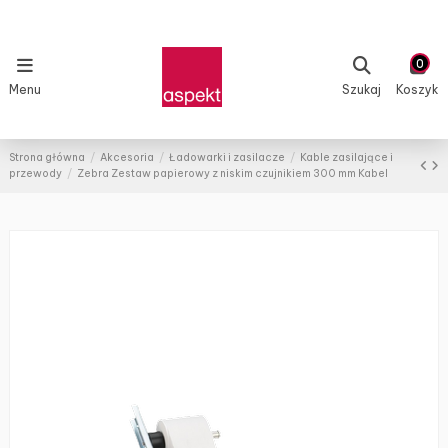
0
Menu
Szukaj
Koszyk
Strona główna
Akcesoria
Ładowarki i zasilacze
Kable zasilające i
przewody
Zebra Zestaw papierowy z niskim czujnikiem 300 mm Kabel