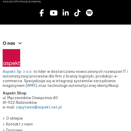
naszej informacji prawnej.
O nas
Aspekt Sp. z o.o.
to lider w dostarczaniu nowoczesnych rozwiązań IT i
automatyzacji procesów dla firm z branży logistyki, produkcji i e-
commerce. Specjalizuje się w integracji systemów zarządzania
magazynem (
WMS
) oraz technologii automatycznej identyfikacji.
Aspekt.Shop
ul. Męczenników Oświęcimia 40
41-922 Radzionków
e-mail:
zapytania@aspekt.net.pl
O sklepie
Kontakt z nami
Dostawa