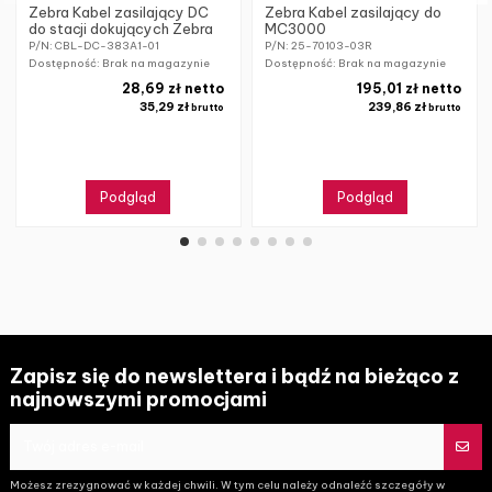
Zebra Kabel zasilający DC
Zebra Kabel zasilający do
do stacji dokujących Zebra
MC3000
P/N: CBL-DC-383A1-01
P/N: 25-70103-03R
Dostępność: Brak na magazynie
Dostępność: Brak na magazynie
28,69 zł netto
195,01 zł netto
35,29 zł
239,86 zł
brutto
brutto
Podgląd
Podgląd
Zapisz się do newslettera i bądź na bieżąco z
najnowszymi promocjami
Możesz zrezygnować w każdej chwili. W tym celu należy odnaleźć szczegóły w