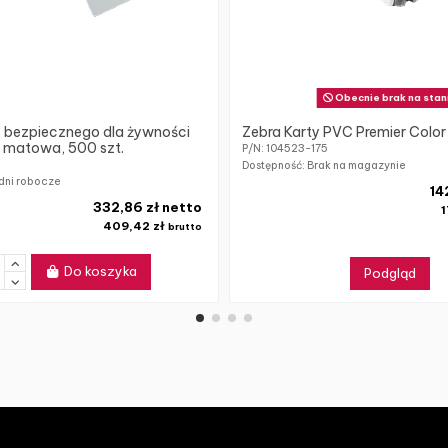
Obecnie brak na stan
z bezpiecznego dla żywności
Zebra Karty PVC Premier Color
 matowa, 500 szt.
P/N: 104523-175
8
Dostępność: Brak na magazynie
dni robocze
14
332,86 zł netto
1
409,42 zł
brutto
Do koszyka
Podgląd