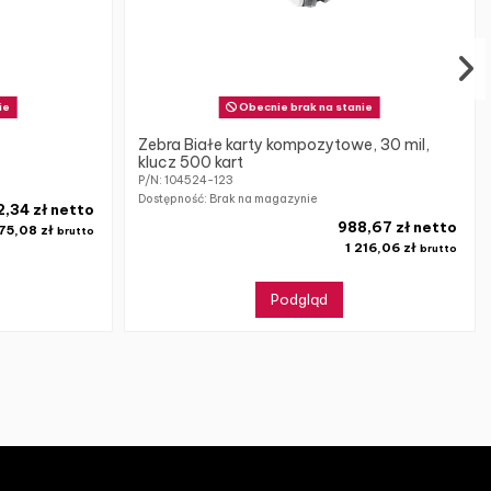
ie
Obecnie brak na stanie
Zebra Białe karty kompozytowe, 30 mil,
klucz 500 kart
P/N: 104524-123
Dostępność: Brak na magazynie
2,34 zł netto
988,67 zł netto
75,08 zł
brutto
1 216,06 zł
brutto
Podgląd