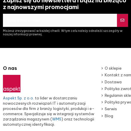
Zapisz się do newslettera i bądź na bieżąco
z najnowszymi promocjami
Możesz zrezygnować w każdej chwili. W tym celu należy odnaleźć szczegóły w
naszej informacji prawnej.
O nas
O sklepie
Kontakt z nam
Dostawa
Polityka zwr
Regulamin skl
Aspekt Sp. z o.o.
to lider w dostarczaniu
Polityka pryw
nowoczesnych rozwiązań IT i automatyzacji
procesów dla firm z branży logistyki, produkcji i e-
Serwis
commerce. Specjalizuje się w integracji systemów
Blog
zarządzania magazynem (
WMS
) oraz technologii
automatycznej identyfikacji.