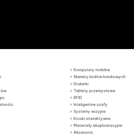
Komputery mobilne
i
Skanery kodów kreskowych
Drukarki
otów
Tablety przemysłowe
epu
RFID
atności
Inteligentne szafy
Systemy wizyjne
Kioski interaktywne
Materiały eksploatacyjne
Akcesoria