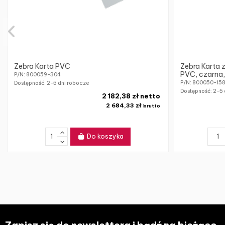
Zebra Karta PVC
Zebra Karta 
PVC, czarna,
P/N: 800059-304
P/N: 800050-15
Dostępność:
2-5 dni robocze
Dostępność:
2-5 
2 182,38 zł netto
2 684,33 zł
brutto
Do koszyka