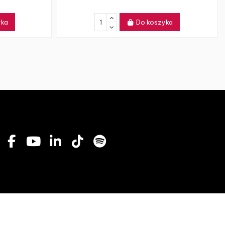
yka
Do koszyka