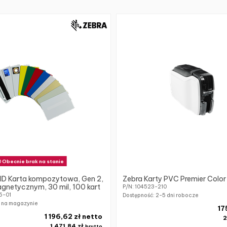
Obecnie brak na stanie
ID Karta kompozytowa, Gen 2,
Zebra Karty PVC Premier Color
gnetycznym, 30 mil, 100 kart
P/N: 104523-210
6-01
Dostępność:
2-5 dni robocze
k na magazynie
17
1 196,62 zł netto
2
1 471,84 zł
brutto