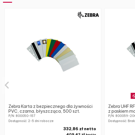
Zebra Karta z bezpiecznego dla żywności
Zebra UHF RF
PVC, czarna, błyszcząca, 500 szt.
z paskiem ma
P/N: 800050-157
P/N: 800059-20
Dostępność:
2-5 dni robocze
Dostępność: Bra
332,86 zł netto
409,42 zł
brutto