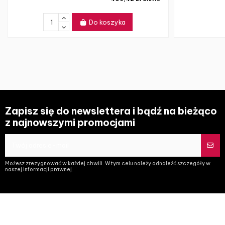
Do koszyka
Zapisz się do newslettera i bądź na bieżąco
z najnowszymi promocjami
Możesz zrezygnować w każdej chwili. W tym celu należy odnaleźć szczegóły w
naszej informacji prawnej.