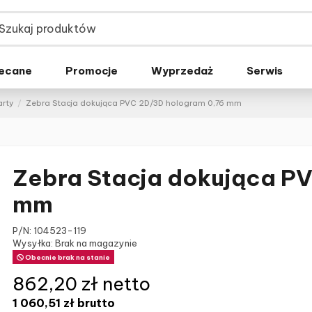
ecane
Promocje
Wyprzedaż
Serwis
arty
Zebra Stacja dokująca PVC 2D/3D hologram 0,76 mm
Zebra Stacja dokująca P
mm
P/N:
104523-119
Wysyłka: Brak na magazynie
Obecnie brak na stanie
862,20 zł netto
1 060,51 zł
brutto