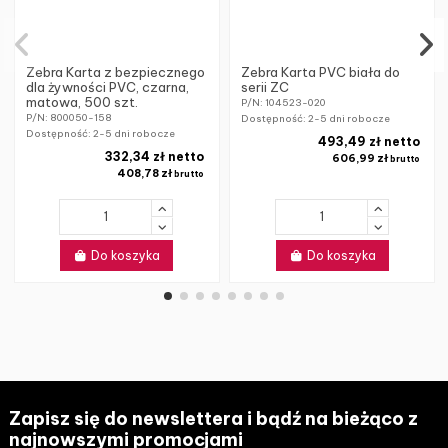
Zebra Karta z bezpiecznego
Zebra Karta PVC biała do
dla żywności PVC, czarna,
serii ZC
matowa, 500 szt.
P/N: 104523-020
P/N: 800050-158
Dostępność:
2-5 dni robocze
Dostępność:
2-5 dni robocze
493,49 zł netto
332,34 zł netto
606,99 zł
brutto
408,78 zł
brutto
Do koszyka
Do koszyka
Zapisz się do newslettera i bądź na bieżąco z
najnowszymi promocjami