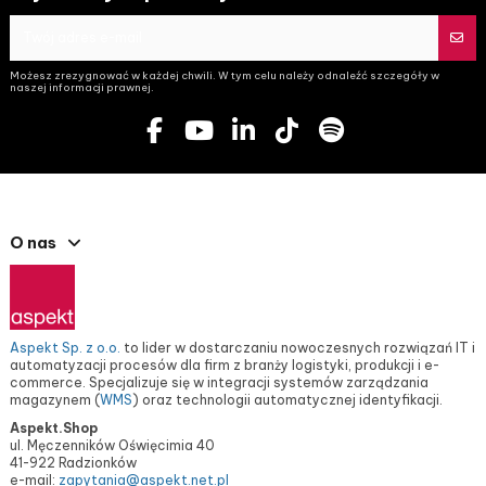
Możesz zrezygnować w każdej chwili. W tym celu należy odnaleźć szczegóły w
naszej informacji prawnej.
O nas
Aspekt Sp. z o.o.
to lider w dostarczaniu nowoczesnych rozwiązań IT i
automatyzacji procesów dla firm z branży logistyki, produkcji i e-
commerce. Specjalizuje się w integracji systemów zarządzania
magazynem (
WMS
) oraz technologii automatycznej identyfikacji.
Aspekt.Shop
ul. Męczenników Oświęcimia 40
41-922 Radzionków
e-mail:
zapytania@aspekt.net.pl