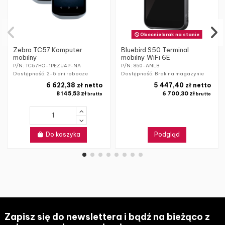
Obecnie brak na stanie
Zebra TC57 Komputer
Bluebird S50 Terminal
mobilny
mobilny WiFi 6E
P/N: TC57HO-1PEZU4P-NA
P/N: S50-ANLB
Dostępność:
2-5 dni robocze
Dostępność: Brak na magazynie
6 622,38 zł netto
5 447,40 zł netto
8 145,53 zł
6 700,30 zł
brutto
brutto
Do koszyka
Podgląd
Zapisz się do newslettera i bądź na bieżąco z