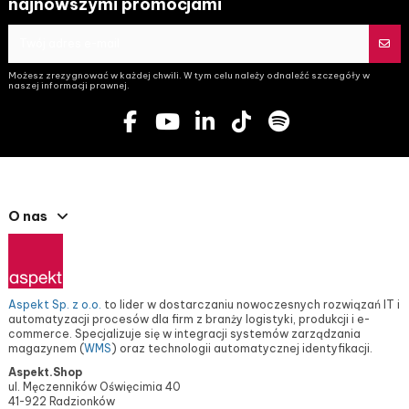
najnowszymi promocjami
Możesz zrezygnować w każdej chwili. W tym celu należy odnaleźć szczegóły w
naszej informacji prawnej.
O nas
Aspekt Sp. z o.o.
to lider w dostarczaniu nowoczesnych rozwiązań IT i
automatyzacji procesów dla firm z branży logistyki, produkcji i e-
commerce. Specjalizuje się w integracji systemów zarządzania
magazynem (
WMS
) oraz technologii automatycznej identyfikacji.
Aspekt.Shop
ul. Męczenników Oświęcimia 40
41-922 Radzionków