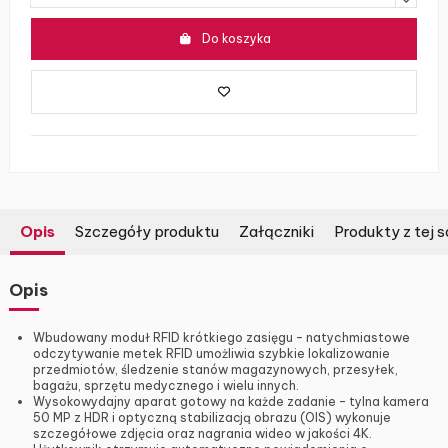
Do koszyka
Opis
Szczegóły produktu
Załączniki
Produkty z tej s
Opis
Wbudowany moduł RFID krótkiego zasięgu – natychmiastowe
odczytywanie metek RFID umożliwia szybkie lokalizowanie
przedmiotów, śledzenie stanów magazynowych, przesyłek,
bagażu, sprzętu medycznego i wielu innych.
Wysokowydajny aparat gotowy na każde zadanie – tylna kamera
50 MP z HDR i optyczną stabilizacją obrazu (OIS) wykonuje
szczegółowe zdjęcia oraz nagrania wideo w jakości 4K.