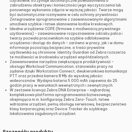
Użytkownik otrzymuje automatyczne powiadomienia o
zabrudzeniu obiektywu i konieczności jego wyczyszczenia lub
ponownego wykonania zdjęcia w wyższej jakości. Twarze mogą
być automatycznie rozmywane w celu ochrony prywatności.
Zintegrowane oprogramowanie z zaawansowanymi algorytmami
umożliwia szybkie i łatwe skanowanie kodów kreskowych.
Idealne urządzenie COPE (firmowe z możliwością prywatnego
użytkowania) – zaawansowane rozpoznawanie odcisku palca i
twarzy pozwala pracownikom na szybkie odblokowanie
urządzenia i dostęp do danych – zarówno w pracy, jak i w domu
informacje pozostają bezpieczne, a treści prywatne
użytkownika są chronione. Identity Guardian od Zebra rozszerza
te możliwości w środowisku urządzeń współdzielonych.
Zaawansowane narzędzia zwiększające produktywność –
obsługa Workcloud Communication, stanowisko pracy na
żądanie dzięki Workstation Connect, dwukierunkowa komunikacja
PTT oraz przednia kamera 8 Mb do wysokiej jakości
wideorozmów. Wydajna bateria 5 000 mAh zapewnia do 25
godzin pracy w warunkach wewnętrznych i zewnętrznych.
W zestawie licencja Zebra DNA Enterprise – najbardziej
kompleksowa platforma oprogramowania biznesowego,
obejmująca m.in. konfigurację Zebra Zero-Touch, łatwe
wdrażanie urządzeń, pełną obsługę serwisową, bezpieczeństwo
klasy korporacyjnej oraz Device Tracker do szybkiego
lokalizowania zagubionych urządzeń.
Szczegóły produktu