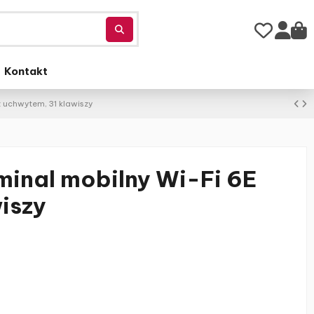
Kontakt
z uchwytem, 31 klawiszy
minal mobilny Wi-Fi 6E
iszy