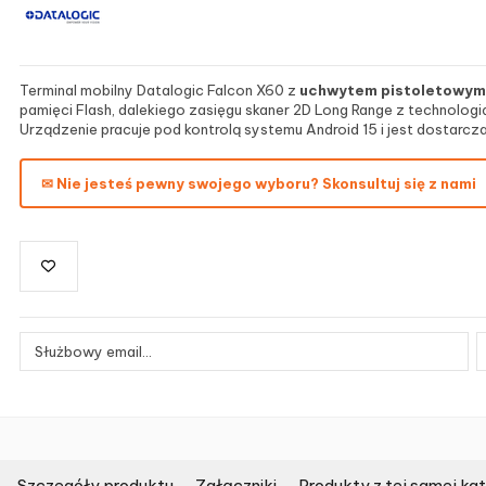
Terminal mobilny Datalogic Falcon X60 z
uchwytem pistoletowym 
pamięci Flash, dalekiego zasięgu skaner 2D Long Range z technolog
Urządzenie pracuje pod kontrolą systemu Android 15 i jest dostarc
✉ Nie jesteś pewny swojego wyboru? Skonsultuj się z nami
Szczegóły produktu
Załączniki
Produkty z tej samej kat