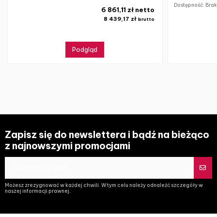
Dostępność: Bra
6 861,11 zł netto
8 439,17 zł
brutto
Podgląd
Zapisz się do newslettera i bądź na bieżąco
z najnowszymi promocjami
Możesz zrezygnować w każdej chwili. W tym celu należy odnaleźć szczegóły w
naszej informacji prawnej.