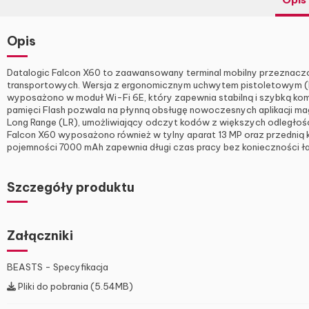
Opis
Datalogic Falcon X60 to zaawansowany terminal mobilny przeznacz
transportowych. Wersja z ergonomicznym uchwytem pistoletowym (P
wyposażono w moduł Wi-Fi 6E, który zapewnia stabilną i szybką ko
pamięci Flash pozwala na płynną obsługę nowoczesnych aplikacji m
Long Range (LR), umożliwiający odczyt kodów z większych odległośc
Falcon X60 wyposażono również w tylny aparat 13 MP oraz przednią 
pojemności 7000 mAh zapewnia długi czas pracy bez konieczności ł
Szczegóły produktu
Załączniki
BEASTS - Specyfikacja
Pliki do pobrania (5.54MB)