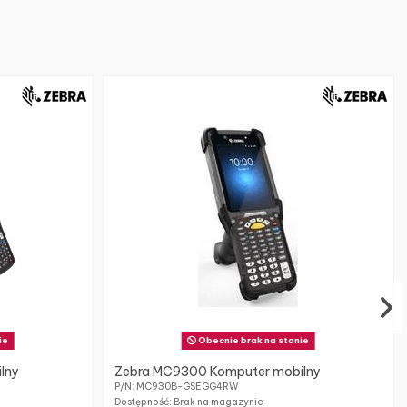
ie
Obecnie brak na stanie
lny
Zebra MC9300 Komputer mobilny
P/N: MC930B-GSEGG4RW
Dostępność: Brak na magazynie