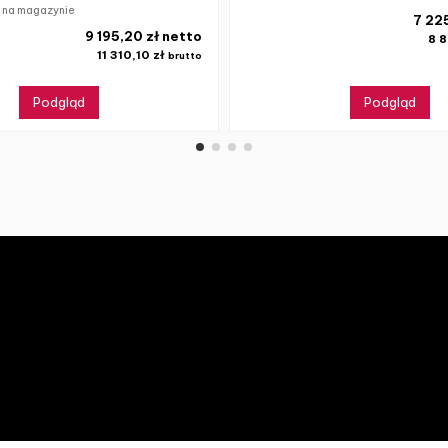
k na magazynie
7 22
9 195,20 zł netto
8 8
11 310,10 zł
brutto
Podgląd
Podgląd