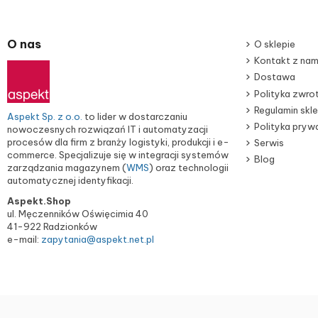
O nas
O sklepie
Kontakt z nam
Dostawa
Polityka zwr
Regulamin skl
Aspekt Sp. z o.o.
to lider w dostarczaniu
Polityka pryw
nowoczesnych rozwiązań IT i automatyzacji
procesów dla firm z branży logistyki, produkcji i e-
Serwis
commerce. Specjalizuje się w integracji systemów
Blog
zarządzania magazynem (
WMS
) oraz technologii
automatycznej identyfikacji.
Aspekt.Shop
ul. Męczenników Oświęcimia 40
41-922 Radzionków
e-mail:
zapytania@aspekt.net.pl