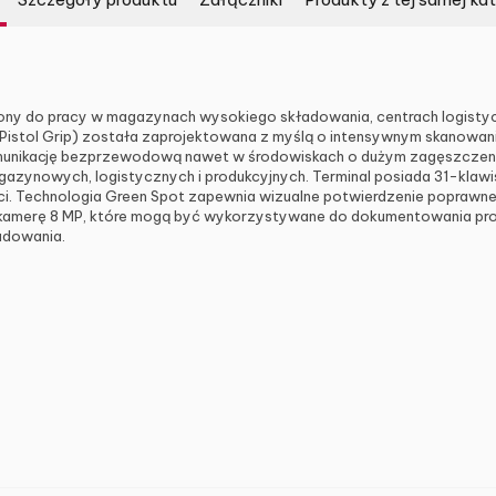
ony do pracy w magazynach wysokiego składowania, centrach logistyc
istol Grip) została zaprojektowana z myślą o intensywnym skanowan
munikację bezprzewodową nawet w środowiskach o dużym zagęszczeniu 
agazynowych, logistycznych i produkcyjnych. Terminal posiada 31-kla
i. Technologia Green Spot zapewnia wizualne potwierdzenie poprawne
kamerę 8 MP, które mogą być wykorzystywane do dokumentowania proces
adowania.