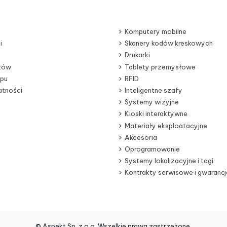
Komputery mobilne
i
Skanery kodów kreskowych
Drukarki
otów
Tablety przemysłowe
epu
RFID
atności
Inteligentne szafy
Systemy wizyjne
Kioski interaktywne
Materiały eksploatacyjne
Akcesoria
Oprogramowanie
Systemy lokalizacyjne i tagi
Kontrakty serwisowe i gwarancj
© Aspekt Sp. z o.o. Wszelkie prawa zastrzeżone.