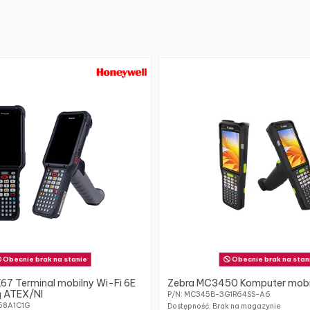
Obecnie brak na stanie
Obecnie brak na stan
67 Terminal mobilny Wi-Fi 6E
Zebra MC3450 Komputer mobi
ją ATEX/NI
P/N: MC345B-3G1R64SS-A6
58A1C1G
Dostępność: Brak na magazynie