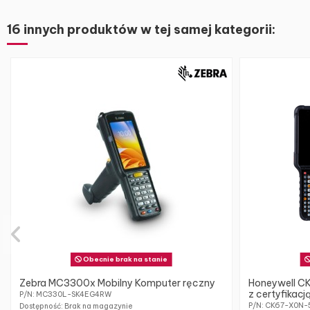
16 innych produktów w tej samej kategorii:
Obecnie brak na stanie
Zebra MC3300x Mobilny Komputer ręczny
Honeywell CK
z certyfikac
P/N: MC330L-SK4EG4RW
P/N: CK67-X0N-
Dostępność: Brak na magazynie