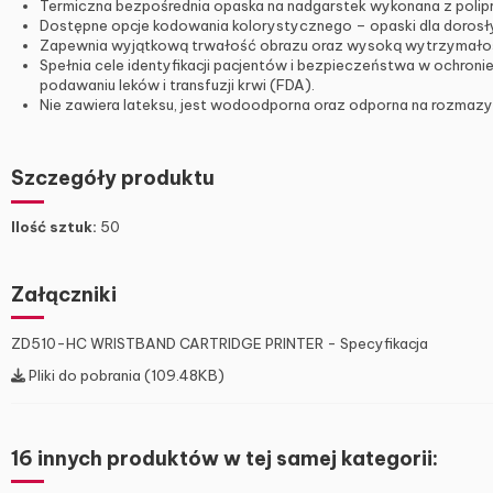
Termiczna bezpośrednia opaska na nadgarstek wykonana z polipro
Dostępne opcje kodowania kolorystycznego – opaski dla dorosł
Zapewnia wyjątkową trwałość obrazu oraz wysoką wytrzymałość
Spełnia cele identyfikacji pacjentów i bezpieczeństwa w ochron
podawaniu leków i transfuzji krwi (FDA).
Nie zawiera lateksu, jest wodoodporna oraz odporna na rozmazywan
Szczegóły produktu
Ilość sztuk:
50
Załączniki
ZD510-HC WRISTBAND CARTRIDGE PRINTER - Specyfikacja
Pliki do pobrania (109.48KB)
16 innych produktów w tej samej kategorii: