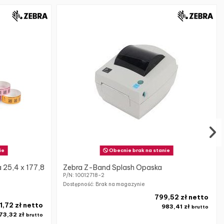
ie
Obecnie brak na stanie
 25,4 x 177,8
Zebra Z-Band Splash Opaska
P/N: 10012718-2
Dostępność: Brak na magazynie
799,52 zł netto
1,72 zł netto
983,41 zł
brutto
773,32 zł
brutto