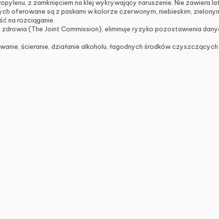
pylenu, z zamknięciem na klej wykrywający naruszenie. Nie zawiera la
ych oferowane są z paskami w kolorze czerwonym, niebieskim, zielo
 na rozciąganie.
ie zdrowia (The Joint Commission), eliminuje ryzyko pozostawienia d
ie, ścieranie, działanie alkoholu, łagodnych środków czyszczących i ś