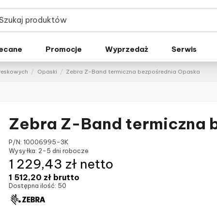
ecane
Promocje
Wyprzedaż
Serwis
kreskowych
Opaski
Zebra Z-Band termiczna bezpośrednia Opaska
Zebra Z-Band termiczna 
P/N:
10006995-3K
Wysyłka:
2-5 dni robocze
1 229,43 zł netto
1 512,20 zł
brutto
Dostępna ilość:
50