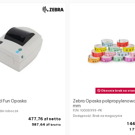
Obecnie brak na stan
d Fun Opaska
Zebra Opaska polipropylenowa
mm
P/N: 10006999-PK
dni robocze
Dostępność: Brak na magazynie
477,76 zł netto
1 44
587,64 zł
brutto
1 