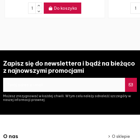
Do koszyka
Zapisz się do newslettera i bądź na bieżąco
z najnowszymi promocjami
Możesz zrezygnować w każdej chwili. W tym celu należy odnaleźć szczegóły w
naszej informacji prawnej.
O nas
O sklepie