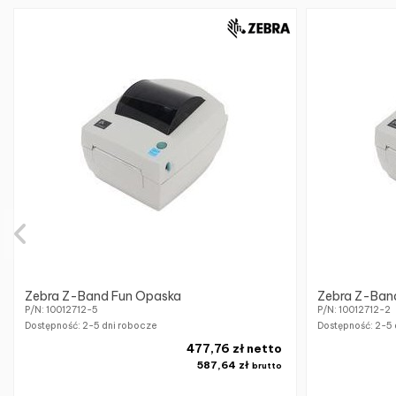
Zebra Z-Band Fun Opaska
Zebra Z-Ban
P/N: 10012712-5
P/N: 10012712-2
Dostępność:
2-5 dni robocze
Dostępność:
2-5 
477,76 zł netto
587,64 zł
brutto