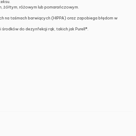
teksu.
nym, żółtym, różowym lub pomarańczowym.
anych na taśmach barwiących (HIPPA) oraz zapobiega błędom w
rodków do dezynfekcji rąk, takich jak Purell®.