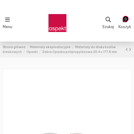
0
Menu
Szukaj
Koszyk
Strona główna
Materiały eksploatacyjne
Materiały do druku kodów
kreskowych
Opaski
Zebra Opaska polipropylenowa 25,4 x 177,8 mm