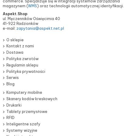
commerce. Specjalizuje się w integracji systemów zarządzania
magazynem (
WMS
) oraz technologii automatycznej identyfikacji.
Aspekt.Shop
ul. Męczenników Oświęcimia 40
41-922 Radzionków
e-mail:
zapytania@aspekt.net.pl
O sklepie
Kontakt z nami
Dostawa
Polityka zwrotów
Regulamin sklepu
Polityka prywatności
Serwis
Blog
Komputery mobilne
Skanery kodów kreskowych
Drukarki
Tablety przemysłowe
RFID
Inteligentne szafy
Systemy wizyjne