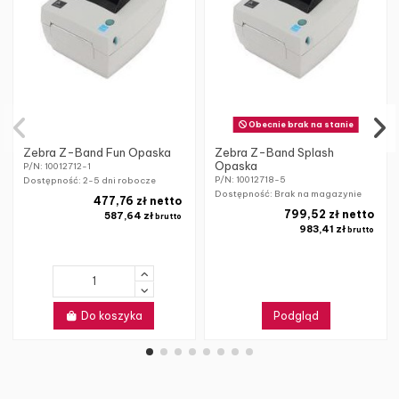
Obecnie brak na stanie
Zebra Z-Band Fun Opaska
Zebra Z-Band Splash
Opaska
P/N: 10012712-1
P/N: 10012718-5
Dostępność:
2-5 dni robocze
Dostępność: Brak na magazynie
477,76 zł netto
799,52 zł netto
587,64 zł
brutto
983,41 zł
brutto
Do koszyka
Podgląd