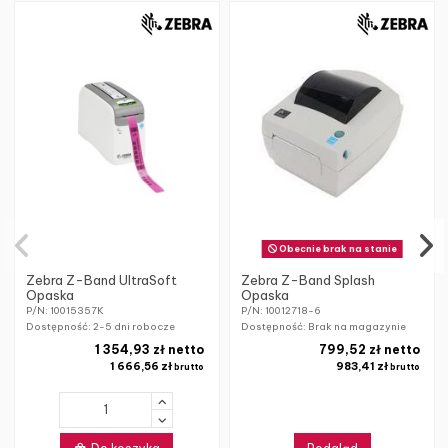
Obecnie brak na stanie
Zebra Z-Band UltraSoft
Zebra Z-Band Splash
Opaska
Opaska
P/N: 10015357K
P/N: 10012718-6
Dostępność:
2-5 dni robocze
Dostępność: Brak na magazynie
1 354,93 zł netto
799,52 zł netto
1 666,56 zł
983,41 zł
brutto
brutto