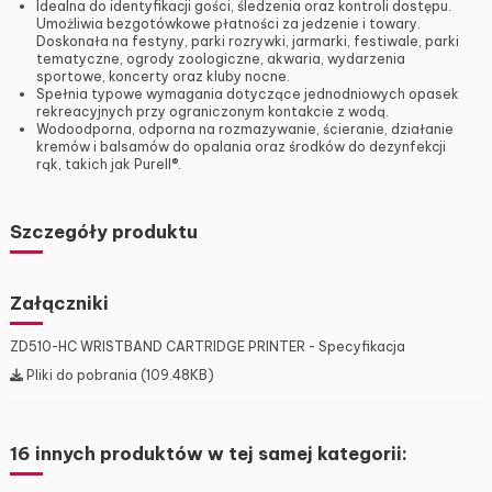
Idealna do identyfikacji gości, śledzenia oraz kontroli dostępu.
Umożliwia bezgotówkowe płatności za jedzenie i towary.
Doskonała na festyny, parki rozrywki, jarmarki, festiwale, parki
tematyczne, ogrody zoologiczne, akwaria, wydarzenia
sportowe, koncerty oraz kluby nocne.
Spełnia typowe wymagania dotyczące jednodniowych opasek
rekreacyjnych przy ograniczonym kontakcie z wodą.
Wodoodporna, odporna na rozmazywanie, ścieranie, działanie
kremów i balsamów do opalania oraz środków do dezynfekcji
rąk, takich jak Purell®.
Szczegóły produktu
Załączniki
ZD510-HC WRISTBAND CARTRIDGE PRINTER - Specyfikacja
Pliki do pobrania (109.48KB)
16 innych produktów w tej samej kategorii: