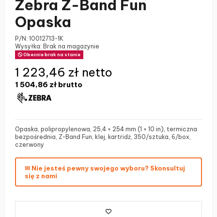
Zebra Z-Band Fun
Opaska
P/N:
10012713-1K
Wysyłka: Brak na magazynie
Obecnie brak na stanie
1 223,46 zł netto
1 504,86 zł
brutto
Opaska, polipropylenowa, 25,4 × 254 mm (1 × 10 in), termiczna
bezpośrednia, Z-Band Fun, klej, kartridż, 350/sztuka, 6/box,
czerwony
✉ Nie jesteś pewny swojego wyboru? Skonsultuj
się z nami