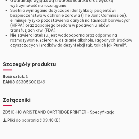
Gwarantuje wyjątkową trwałość nadruku oraz wysoką
wytrzymałość na rozciąganie.
Spełnia wymagania dotyczące identyfikacji pacjentów i
bezpieczeństwa w ochronie zdrowia (The Joint Commission),
eliminuje ryzyko pozostawienia danych na taśmach barwiących
(HIPPA) oraz zapobiega błędom w podawaniu leków i
transfuzjach krwi (FDA).
Nie zawiera lateksu, jest wodoodporna oraz odporna na
rozmazywanie, ścieranie, działanie alkoholu, łagodnych środków
czyszczących i środków do dezynfekcji rąk, takich jak Purell®.
Szczegóły produktu
Ilość sztuk:
5
EAN13
663056001249
Załączniki
ZD510-HC WRISTBAND CARTRIDGE PRINTER - Specyfikacja
Pliki do pobrania (109.48KB)