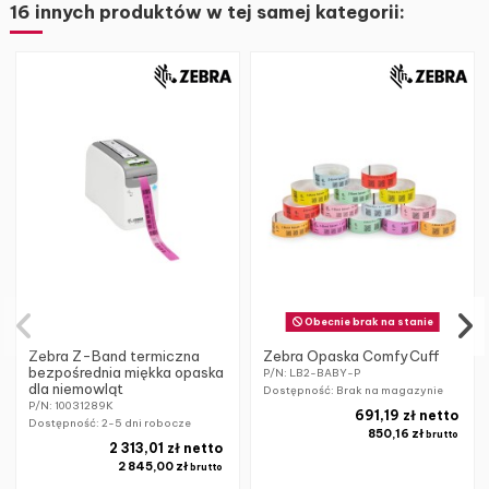
16 innych produktów w tej samej kategorii:
Obecnie brak na stanie
Zebra Z-Band termiczna
Zebra Opaska ComfyCuff
bezpośrednia miękka opaska
P/N: LB2-BABY-P
dla niemowląt
Dostępność: Brak na magazynie
P/N: 10031289K
691,19 zł netto
Dostępność:
2-5 dni robocze
850,16 zł
brutto
2 313,01 zł netto
2 845,00 zł
brutto