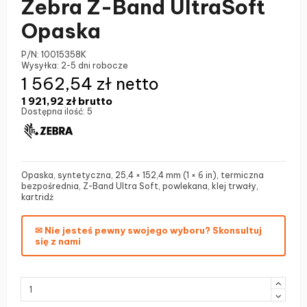
Zebra Z-Band UltraSoft
Opaska
P/N:
10015358K
Wysyłka:
2-5 dni robocze
1 562,54 zł netto
1 921,92 zł
brutto
Dostępna ilość:
5
Opaska, syntetyczna, 25,4 × 152,4 mm (1 × 6 in), termiczna
bezpośrednia, Z-Band Ultra Soft, powlekana, klej trwały,
kartridż
✉ Nie jesteś pewny swojego wyboru? Skonsultuj
się z nami