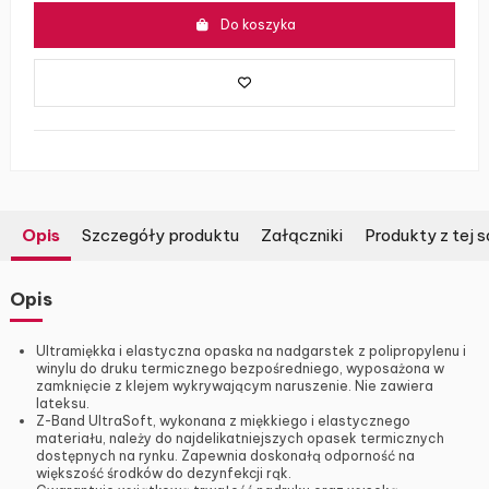
Do koszyka
Opis
Szczegóły produktu
Załączniki
Produkty z tej s
Opis
Ultramiękka i elastyczna opaska na nadgarstek z polipropylenu i
winylu do druku termicznego bezpośredniego, wyposażona w
zamknięcie z klejem wykrywającym naruszenie. Nie zawiera
lateksu.
Z-Band UltraSoft, wykonana z miękkiego i elastycznego
materiału, należy do najdelikatniejszych opasek termicznych
dostępnych na rynku. Zapewnia doskonałą odporność na
większość środków do dezynfekcji rąk.