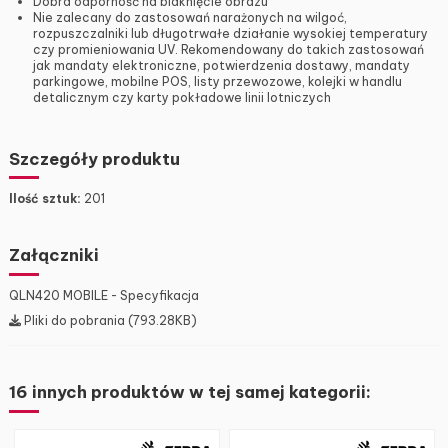
Dobra odporność na blaknięcie obrazu
Nie zalecany do zastosowań narażonych na wilgoć,
rozpuszczalniki lub długotrwałe działanie wysokiej temperatury
czy promieniowania UV. Rekomendowany do takich zastosowań
jak mandaty elektroniczne, potwierdzenia dostawy, mandaty
parkingowe, mobilne POS, listy przewozowe, kolejki w handlu
detalicznym czy karty pokładowe linii lotniczych
Szczegóły produktu
Ilość sztuk:
201
Załączniki
QLN420 MOBILE - Specyfikacja
Pliki do pobrania (793.28KB)
16 innych produktów w tej samej kategorii: