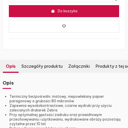
Do koszyka
Opis
Szczegóły produktu
Załączniki
Produkty z tej s
Opis
Termiczny bezpośredni, matowy, niepowlekany papier
paragonowy o grubości 80 mikronów
Zapewnia wysokokontrastowe, czarne wydruki przy użyciu
zalecanych drukarek Zebra
Przy optymalnej gęstości zadruku oraz prawidłowym
przechowywaniu i użytkowaniu, wydrukowane obrazy pozostają
czytelne przez 10 lat