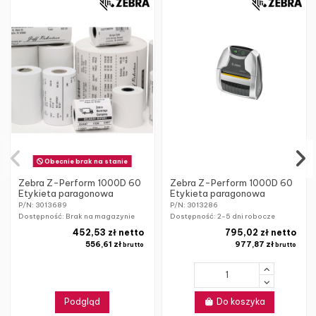
Obecnie brak na stanie
Zebra Z-Perform 1000D 60
Zebra Z-Perform 1000D 60
Etykieta paragonowa
Etykieta paragonowa
P/N: 3013689
P/N: 3013286
Dostępność: Brak na magazynie
Dostępność:
2-5 dni robocze
452,53 zł netto
795,02 zł netto
556,61 zł
977,87 zł
brutto
brutto
Podgląd
Do koszyka