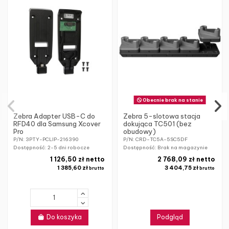
Obecnie brak na stanie
Zebra Adapter USB-C do
Zebra 5-slotowa stacja
RFD40 dla Samsung Xcover
dokująca TC501 (bez
Pro
obudowy)
P/N: 3PTY-PCLIP-216390
P/N: CRD-TC5A-5SC5DF
Dostępność:
2-5 dni robocze
Dostępność: Brak na magazynie
1 126,50 zł netto
2 768,09 zł netto
1 385,60 zł
3 404,75 zł
brutto
brutto
Do koszyka
Podgląd