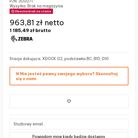
P/N:
300071
Wysyłka: Brak na magazynie
Obecnie brak na stanie
963,81 zł netto
1 185,49 zł
brutto
Stacja dokująca, XDOCK G2, podstawka BC, B10, D10
✉ Nie jesteś pewny swojego wyboru? Skonsultuj
się z nami