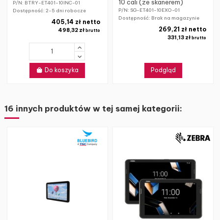
10 cali (ze skanerem)
P/N: BTRY-ET401-10INC-01
P/N: SG-ET401-10EXO-01
Dostępność:
2-5 dni robocze
Dostępność: Brak na magazynie
405,14 zł netto
269,21 zł netto
498,32 zł
brutto
331,13 zł
brutto
Do koszyka
Podgląd
16 innych produktów w tej samej kategorii: