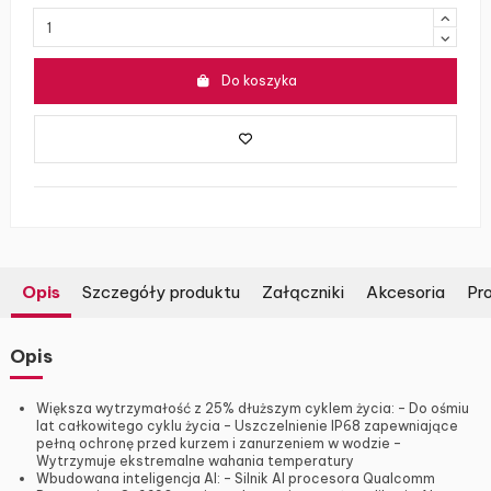
Do koszyka
Opis
Szczegóły produktu
Załączniki
Akcesoria
Pro
Opis
Większa wytrzymałość z 25% dłuższym cyklem życia: – Do ośmiu
lat całkowitego cyklu życia – Uszczelnienie IP68 zapewniające
pełną ochronę przed kurzem i zanurzeniem w wodzie –
Wytrzymuje ekstremalne wahania temperatury
Wbudowana inteligencja AI: – Silnik AI procesora Qualcomm