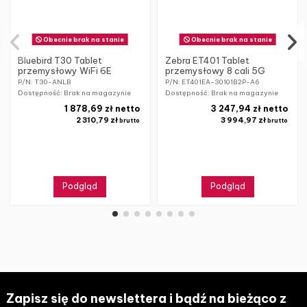
Obecnie brak na stanie
Obecnie brak na stanie
Bluebird T30 Tablet
Zebra ET401 Tablet
przemysłowy WiFi 6E
przemysłowy 8 cali 5G
P/N: T30-ANLB
P/N: ET401EA-30101B2P-A6
Dostępność: Brak na magazynie
Dostępność: Brak na magazynie
1 878,69 zł netto
3 247,94 zł netto
2 310,79 zł
3 994,97 zł
brutto
brutto
Podgląd
Podgląd
Zapisz się do newslettera i bądź na bieżąco z