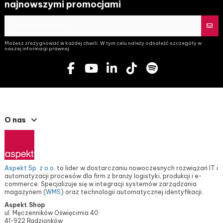
najnowszymi promocjami
Możesz zrezygnować w każdej chwili. W tym celu należy odnaleźć szczegóły w
naszej informacji prawnej.
O nas
Aspekt Sp. z o.o.
to lider w dostarczaniu nowoczesnych rozwiązań IT i
automatyzacji procesów dla firm z branży logistyki, produkcji i e-
commerce. Specjalizuje się w integracji systemów zarządzania
magazynem (
WMS
) oraz technologii automatycznej identyfikacji.
Aspekt.Shop
ul. Męczenników Oświęcimia 40
41-922 Radzionków