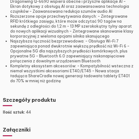
Dragonwing Q-6690 wspiera obecne i przyszłe aplikacje AI –
Ekran dotykowy z obsługą AI oraz zaawansowana technologia
czujników – Zaawansowana redukcja szumów audio AI
Rozszerzone opcje przechwytywania danych: – Zintegrowane
RFID krótkiego zasięgu, które może odczytać 90 tagów na
sekundę z odległości do 1,2 m – 13 MP szerokokątny tylny aparat
do nowych aplikacji wizualnych – Zintegrowane skanowanie klasy
korporacyjnej z wieloma opcjami silnika skanującego
Najszybsza łączność bezprzewodowa: – Obsługa Wi-Fi 7
zapewniająca ponad dwukrotnie większą prędkość niż Wi-Fi 6 –
Opcjonalne 5G dla najszybszych prędkości komórkowych, plus
prywatne 5G – Bluetooth 6.0 zapewniający niskonapięciowe
połączenia z dowolnym urządzeniem Bluetooth
Kompletny ekosystem akcesoriów: – Kompatybilność wsteczna z
niemal wszystkimi akcesoriami ET40/ET45 – Nowa stacja
ładująca ShareCradle nowej generacji ładowała tablety ET401
do 70% w mniej niż godzinę
Szczegóły produktu
Ilość sztuk:
44
Załączniki