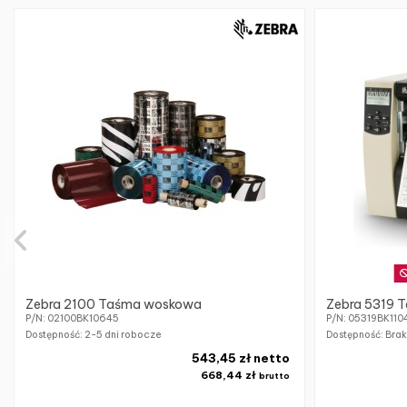
Zebra 2100 Taśma woskowa
Zebra 5319 
P/N: 02100BK10645
P/N: 05319BK110
Dostępność:
2-5 dni robocze
Dostępność: Bra
543,45 zł netto
668,44 zł
brutto