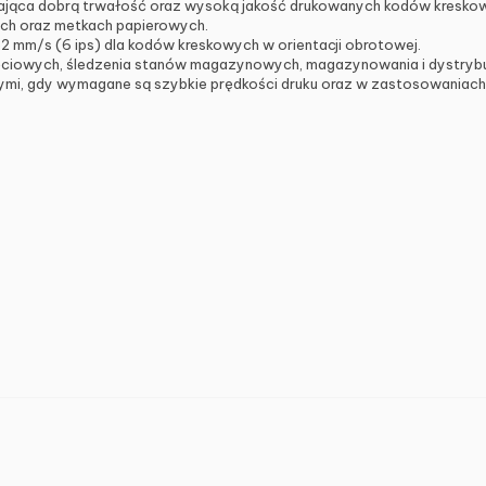
ąca dobrą trwałość oraz wysoką jakość drukowanych kodów kreskowy
ach oraz metkach papierowych.
2 mm/s (6 ips) dla kodów kreskowych w orientacji obrotowej.
ciowych, śledzenia stanów magazynowych, magazynowania i dystrybucji
ymi, gdy wymagane są szybkie prędkości druku oraz w zastosowaniach 