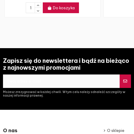
Do koszyka
Zapisz się do newslettera i bądź na bieżąco
z najnowszymi promocjami
Możesz zrezygnować w każdej chwili. W tym celu należy odnaleźć szczegóły w
naszej informacji prawnej.
O nas
O sklepie