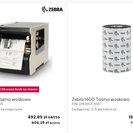
Obecnie brak na stanie
Taśma woskowa
Zebra 1600 Taśma woskowa
45
P/N: 01600CT11007
k na magazynie
Dostępność:
2-5 dni robocze
492,89 zł netto
15
606,25 zł
1
brutto