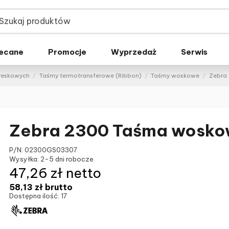
ecane
Promocje
Wyprzedaż
Serwis
kreskowych
Taśmy termotransferowe (Ribbon)
Taśmy woskowe
Zebra
Zebra 2300 Taśma wosk
P/N:
02300GS03307
Wysyłka:
2-5 dni robocze
47,26 zł netto
58,13 zł
brutto
Dostępna ilość:
17