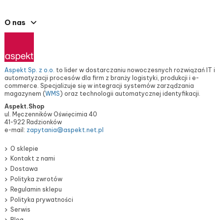
O nas
Aspekt Sp. z o.o.
to lider w dostarczaniu nowoczesnych rozwiązań IT i
automatyzacji procesów dla firm z branży logistyki, produkcji i e-
commerce. Specjalizuje się w integracji systemów zarządzania
magazynem (
WMS
) oraz technologii automatycznej identyfikacji.
Aspekt.Shop
ul. Męczenników Oświęcimia 40
41-922 Radzionków
e-mail:
zapytania@aspekt.net.pl
O sklepie
Kontakt z nami
Dostawa
Polityka zwrotów
Regulamin sklepu
Polityka prywatności
Serwis
Blog