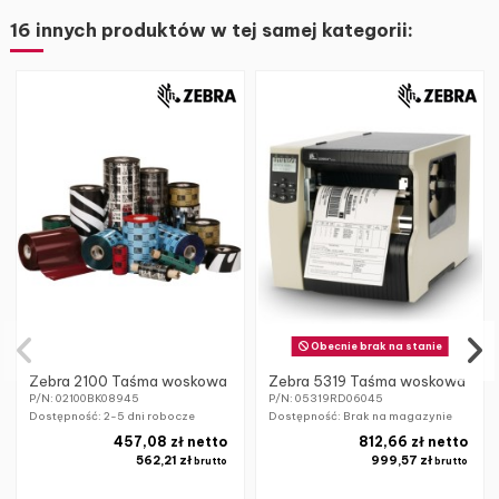
16 innych produktów w tej samej kategorii:
Obecnie brak na stanie
Zebra 2100 Taśma woskowa
Zebra 5319 Taśma woskowa
P/N: 02100BK08945
P/N: 05319RD06045
Dostępność:
2-5 dni robocze
Dostępność: Brak na magazynie
457,08 zł netto
812,66 zł netto
562,21 zł
999,57 zł
brutto
brutto