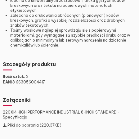
Idealna do uniwersalnych zastosowań, druku gęstych kodów
kreskowych oraz tekstu na papierowych materiałach
etykietowych.
Zalecana do drukowania obróconych (pionowych) kodów
kreskowych, grafiki o wysokiej rozdzielczości oraz drobnych
znaków tekstowych.
Taśmy woskowe najlepiej sprawdzają się z papierowymi
materiałami, gdy wymagane są szybkie prędkości druku oraz w
aplikacjach o minimalnym lub zerowym narażeniu na działanie
chemikaliów lub ścieranie.
Szczegóły produktu
Ilość sztuk:
2
EAN13
663056004417
Załączniki
220XI4 HIGH PERFORMANCE INDUSTRIAL 8-INCH STANDARD -
Specyfikacja
Pliki do pobrania (220.37KB)