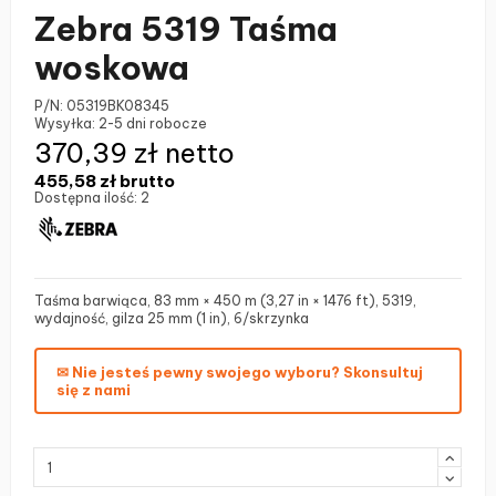
Zebra 5319 Taśma
woskowa
P/N:
05319BK08345
Wysyłka:
2-5 dni robocze
370,39 zł netto
455,58 zł
brutto
Dostępna ilość:
2
Taśma barwiąca, 83 mm × 450 m (3,27 in × 1476 ft), 5319,
wydajność, gilza 25 mm (1 in), 6/skrzynka
✉ Nie jesteś pewny swojego wyboru? Skonsultuj
się z nami