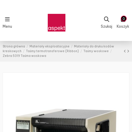
0
Menu
Szukaj
Koszyk
Strona główna
Materiały eksploatacyjne
Materiały do druku kodów
kreskowych
Taśmy termotransferowe (Ribbon)
Taśmy woskowe
Zebra 5319 Taśma woskowa