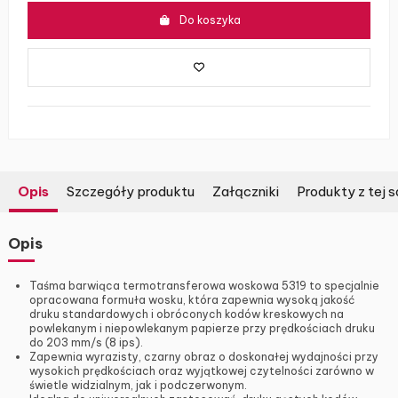
Do koszyka
Opis
Szczegóły produktu
Załączniki
Produkty z tej s
Opis
Taśma barwiąca termotransferowa woskowa 5319 to specjalnie
opracowana formuła wosku, która zapewnia wysoką jakość
druku standardowych i obróconych kodów kreskowych na
powlekanym i niepowlekanym papierze przy prędkościach druku
do 203 mm/s (8 ips).
Zapewnia wyrazisty, czarny obraz o doskonałej wydajności przy
wysokich prędkościach oraz wyjątkowej czytelności zarówno w
świetle widzialnym, jak i podczerwonym.