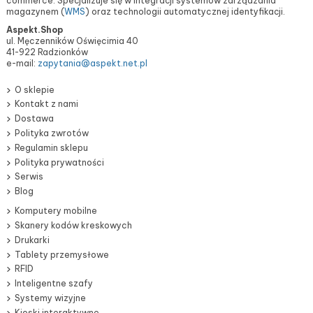
commerce. Specjalizuje się w integracji systemów zarządzania
magazynem (
WMS
) oraz technologii automatycznej identyfikacji.
Aspekt.Shop
ul. Męczenników Oświęcimia 40
41-922 Radzionków
e-mail:
zapytania@aspekt.net.pl
O sklepie
Kontakt z nami
Dostawa
Polityka zwrotów
Regulamin sklepu
Polityka prywatności
Serwis
Blog
Komputery mobilne
Skanery kodów kreskowych
Drukarki
Tablety przemysłowe
RFID
Inteligentne szafy
Systemy wizyjne
Kioski interaktywne