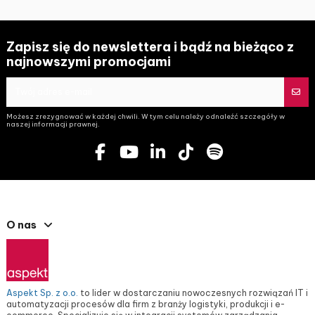
Zapisz się do newslettera i bądź na bieżąco z
najnowszymi promocjami
Możesz zrezygnować w każdej chwili. W tym celu należy odnaleźć szczegóły w
naszej informacji prawnej.
O nas
Aspekt Sp. z o.o.
to lider w dostarczaniu nowoczesnych rozwiązań IT i
automatyzacji procesów dla firm z branży logistyki, produkcji i e-