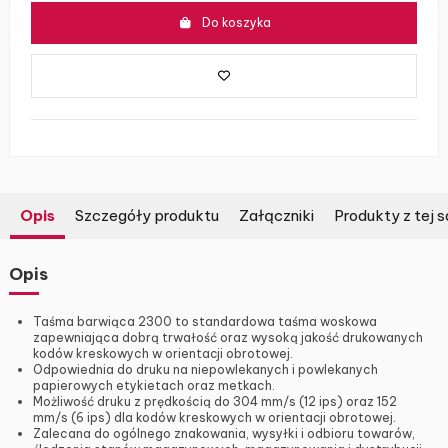
Do koszyka
Opis
Szczegóły produktu
Załączniki
Produkty z tej s
Opis
Taśma barwiąca 2300 to standardowa taśma woskowa
zapewniająca dobrą trwałość oraz wysoką jakość drukowanych
kodów kreskowych w orientacji obrotowej.
Odpowiednia do druku na niepowlekanych i powlekanych
papierowych etykietach oraz metkach.
Możliwość druku z prędkością do 304 mm/s (12 ips) oraz 152
mm/s (6 ips) dla kodów kreskowych w orientacji obrotowej.
Zalecana do ogólnego znakowania, wysyłki i odbioru towarów,