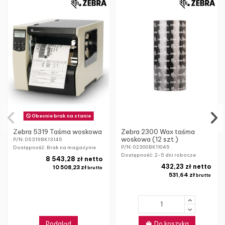
Obecnie brak na stanie
Zebra 5319 Taśma woskowa
Zebra 2300 Wax taśma
woskowa (12 szt.)
P/N: 05319BK13145
P/N: 02300BK11045
Dostępność: Brak na magazynie
Dostępność:
2-5 dni robocze
8 543,28 zł netto
432,23 zł netto
10 508,23 zł
brutto
531,64 zł
brutto
Podgląd
Do koszyka