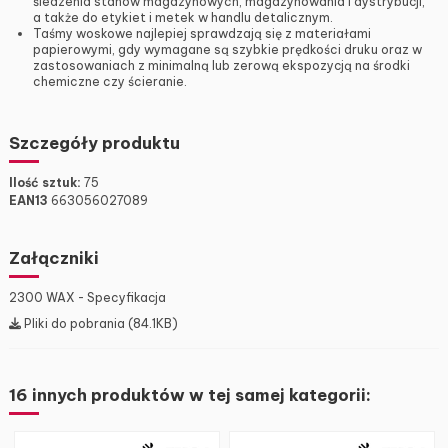
śledzenia stanów magazynowych, magazynowania i dystrybucji,
a także do etykiet i metek w handlu detalicznym.
Taśmy woskowe najlepiej sprawdzają się z materiałami
papierowymi, gdy wymagane są szybkie prędkości druku oraz w
zastosowaniach z minimalną lub zerową ekspozycją na środki
chemiczne czy ścieranie.
Szczegóły produktu
Ilość sztuk:
75
EAN13
663056027089
Załączniki
2300 WAX - Specyfikacja
Pliki do pobrania (84.1KB)
16 innych produktów w tej samej kategorii: