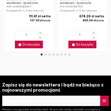
woskowo-żywiczna
woskowo-żywiczna
P/N: 03300GS08407
P/N: 05555BK110D
Dostępność:
2-5 dni robocze
Dostępność:
2-5 dni robocze
111,41 zł netto
674,26 zł netto
137,03 zł
829,34 zł
brutto
brutto
Do koszyka
Do koszyka
Zapisz się do newslettera i bądź na bieżąco z
najnowszymi promocjami
Możesz zrezygnować w każdej chwili. W tym celu należy odnaleźć szczegóły w