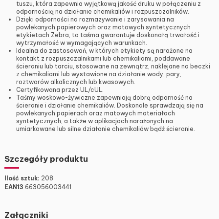
tuszu, która zapewnia wyjątkową jakość druku w połączeniu z
odpornością na działanie chemikaliów i rozpuszczalników.
Dzięki odporności na rozmazywanie i zarysowania na
powlekanych papierowych oraz matowych syntetycznych
etykietach Zebra, ta taśma gwarantuje doskonałą trwałość i
wytrzymałość w wymagających warunkach.
Idealna do zastosowań, w których etykiety są narażone na
kontakt z rozpuszczalnikami lub chemikaliami, poddawane
ścieraniu lub tarciu, stosowane na zewnątrz, naklejane na beczki
z chemikaliami lub wystawione na działanie wody, pary,
roztworów alkalicznych lub kwasowych.
Certyfikowana przez UL/cUL.
Taśmy woskowo-żywiczne zapewniają dobrą odporność na
ścieranie i działanie chemikaliów. Doskonale sprawdzają się na
powlekanych papierach oraz matowych materiałach
syntetycznych, a także w aplikacjach narażonych na
umiarkowane lub silne działanie chemikaliów bądź ścieranie.
Szczegóły produktu
Ilość sztuk:
208
EAN13
663056003441
Załączniki