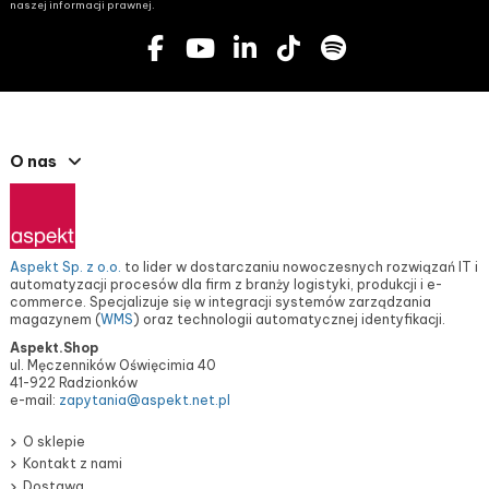
naszej informacji prawnej.
O nas
Aspekt Sp. z o.o.
to lider w dostarczaniu nowoczesnych rozwiązań IT i
automatyzacji procesów dla firm z branży logistyki, produkcji i e-
commerce. Specjalizuje się w integracji systemów zarządzania
magazynem (
WMS
) oraz technologii automatycznej identyfikacji.
Aspekt.Shop
ul. Męczenników Oświęcimia 40
41-922 Radzionków
e-mail:
zapytania@aspekt.net.pl
O sklepie
Kontakt z nami
Dostawa