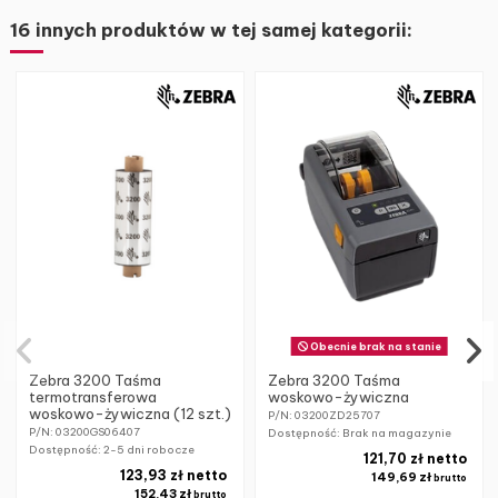
16 innych produktów w tej samej kategorii:
Obecnie brak na stanie
Zebra 3200 Taśma
Zebra 3200 Taśma
termotransferowa
woskowo-żywiczna
woskowo-żywiczna (12 szt.)
P/N: 03200ZD25707
P/N: 03200GS06407
Dostępność: Brak na magazynie
Dostępność:
2-5 dni robocze
121,70 zł netto
123,93 zł netto
149,69 zł
brutto
152,43 zł
brutto