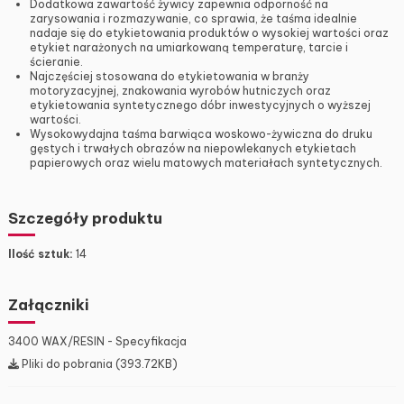
Dodatkowa zawartość żywicy zapewnia odporność na
zarysowania i rozmazywanie, co sprawia, że taśma idealnie
nadaje się do etykietowania produktów o wysokiej wartości oraz
etykiet narażonych na umiarkowaną temperaturę, tarcie i
ścieranie.
Najczęściej stosowana do etykietowania w branży
motoryzacyjnej, znakowania wyrobów hutniczych oraz
etykietowania syntetycznego dóbr inwestycyjnych o wyższej
wartości.
Wysokowydajna taśma barwiąca woskowo-żywiczna do druku
gęstych i trwałych obrazów na niepowlekanych etykietach
papierowych oraz wielu matowych materiałach syntetycznych.
Szczegóły produktu
Ilość sztuk:
14
Załączniki
3400 WAX/RESIN - Specyfikacja
Pliki do pobrania (393.72KB)