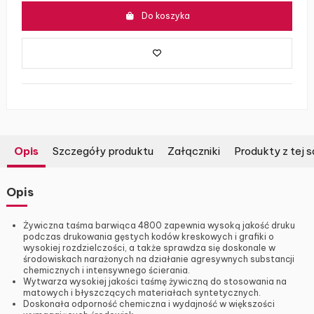
Do koszyka
Opis
Szczegóły produktu
Załączniki
Produkty z tej s
Opis
Żywiczna taśma barwiąca 4800 zapewnia wysoką jakość druku
podczas drukowania gęstych kodów kreskowych i grafiki o
wysokiej rozdzielczości, a także sprawdza się doskonale w
środowiskach narażonych na działanie agresywnych substancji
chemicznych i intensywnego ścierania.
Wytwarza wysokiej jakości taśmę żywiczną do stosowania na
matowych i błyszczących materiałach syntetycznych.
Doskonała odporność chemiczna i wydajność w większości