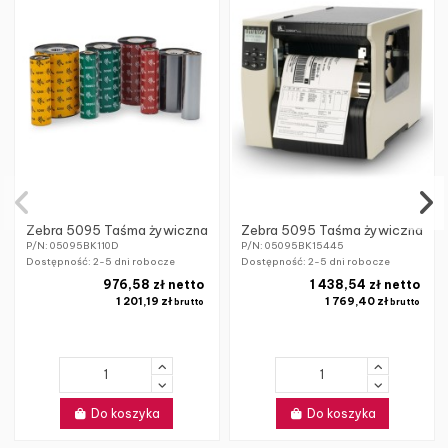
Zebra 5095 Taśma żywiczna
Zebra 5095 Taśma żywiczna
P/N: 05095BK110D
P/N: 05095BK15445
Dostępność:
2-5 dni robocze
Dostępność:
2-5 dni robocze
976,58 zł netto
1 438,54 zł netto
1 201,19 zł
1 769,40 zł
brutto
brutto
Do koszyka
Do koszyka