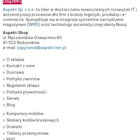
Aspekt Sp. z o.o.
to lider w dostarczaniu nowoczesnych rozwiązań IT i
automatyzacji procesów dla firm z branży logistyki, produkcji i e-
commerce. Specjalizuje się w integracji systemów zarządzania
magazynem (
WMS
) oraz technologii automatycznej identyfikacji.
Aspekt.Shop
ul. Męczenników Oświęcimia 40
41-922 Radzionków
e-mail:
zapytania@aspekt.net.pl
O sklepie
Kontakt z nami
Dostawa
Polityka zwrotów
Regulamin sklepu
Polityka prywatności
Serwis
Blog
Komputery mobilne
Skanery kodów kreskowych
Drukarki
Tablety przemysłowe
RFID