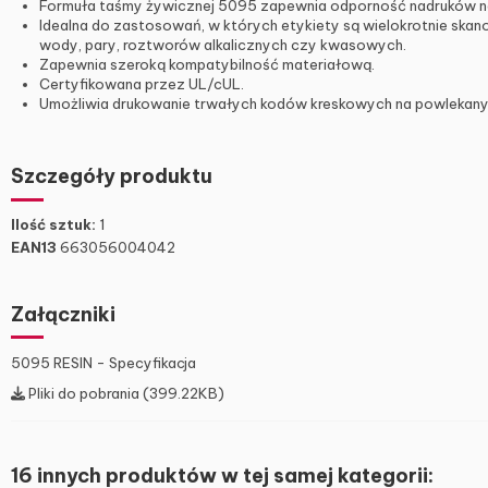
Formuła taśmy żywicznej 5095 zapewnia odporność nadruków na w
Idealna do zastosowań, w których etykiety są wielokrotnie skano
wody, pary, roztworów alkalicznych czy kwasowych.
Zapewnia szeroką kompatybilność materiałową.
Certyfikowana przez UL/cUL.
Umożliwia drukowanie trwałych kodów kreskowych na powlekany
Szczegóły produktu
Ilość sztuk:
1
EAN13
663056004042
Załączniki
5095 RESIN - Specyfikacja
Pliki do pobrania (399.22KB)
16 innych produktów w tej samej kategorii: