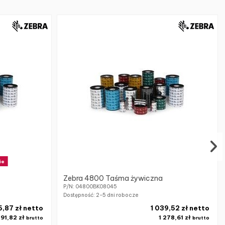
ie
Zebra 4800 Taśma żywiczna
P/N: 04800BK08045
Dostępność:
2-5 dni robocze
5,87 zł netto
1 039,52 zł netto
91,82 zł
1 278,61 zł
brutto
brutto