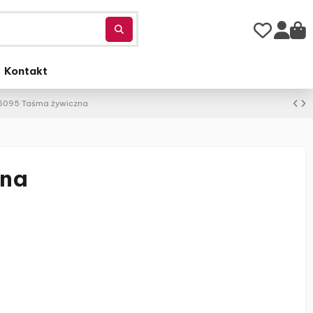
Kontakt
5095 Taśma żywiczna
zna