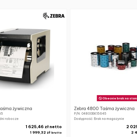
Obecnie brak na stan
Taśma żywiczna
Zebra 4800 Taśma żywiczna
45
P/N: 04800BK15645
dni robocze
Dostępność: Brak na magazynie
1 625,46 zł netto
2 02
1 999,32 zł
2 4
brutto