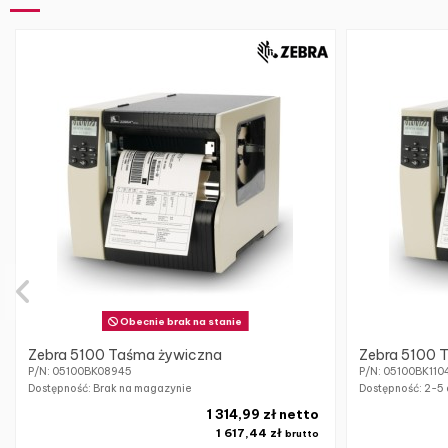
Obecnie brak na stanie
Zebra 5100 Taśma żywiczna
Zebra 5100 
P/N: 05100BK08945
P/N: 05100BK110
Dostępność: Brak na magazynie
Dostępność:
2-5 
1 314,99 zł netto
1 617,44 zł
brutto