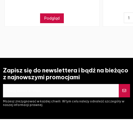
Podgląd
Zapisz się do newslettera i bądź na bieżąco
z najnowszymi promocjami
Możesz zrezygnować w każdej chwili. W tym celu należy odnaleźć szczegóły w
naszej informacji prawnej.