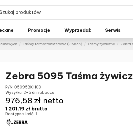
ecane
Promocje
Wyprzedaż
Serwis
kreskowych
Taśmy termotransferowe (Ribbon)
Taśmy żywiczne
Zebra 
Zebra 5095 Taśma żywic
P/N:
05095BK110D
Wysyłka:
2-5 dni robocze
976,58 zł netto
1 201,19 zł
brutto
Dostępna ilość:
1