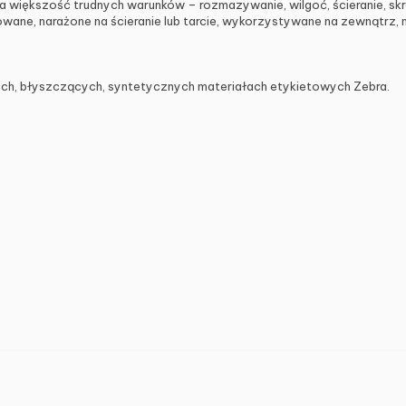
iększość trudnych warunków – rozmazywanie, wilgoć, ścieranie, skraj
wane, narażone na ścieranie lub tarcie, wykorzystywane na zewnątrz, n
ch, błyszczących, syntetycznych materiałach etykietowych Zebra.