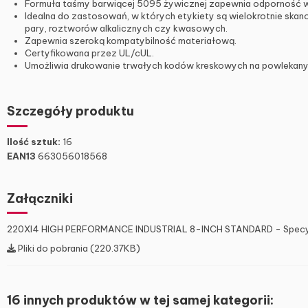
Formuła taśmy barwiącej 5095 żywicznej zapewnia odporność wyd
Idealna do zastosowań, w których etykiety są wielokrotnie skano
pary, roztworów alkalicznych czy kwasowych.
Zapewnia szeroką kompatybilność materiałową.
Certyfikowana przez UL/cUL.
Umożliwia drukowanie trwałych kodów kreskowych na powlekany
Szczegóły produktu
Ilość sztuk:
16
EAN13
663056018568
Załączniki
220XI4 HIGH PERFORMANCE INDUSTRIAL 8-INCH STANDARD - Specyf
Pliki do pobrania (220.37KB)
16 innych produktów w tej samej kategorii: