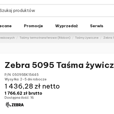
ecane
Promocje
Wyprzedaż
Serwis
kreskowych
Taśmy termotransferowe (Ribbon)
Taśmy żywiczne
Zebra 
Zebra 5095 Taśma żywic
P/N:
05095BK15445
Wysyłka:
2-5 dni robocze
1 436,28 zł netto
1 766,62 zł
brutto
Dostępna ilość:
16