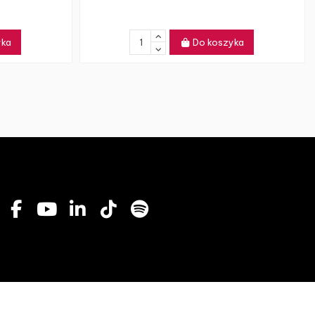
yka
Do koszyka