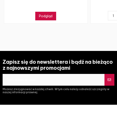
Podgląd
Zapisz się do newslettera i bądź na bieżąco
z najnowszymi promocjami
Możesz zrezygnować w każdej chwili. W tym celu należy odnaleźć szczegóły w
naszej informacji prawnej.