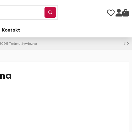
Kontakt
5095 Taśma żywiczna
zna