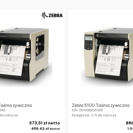
Taśma żywiczna
Zebra 5100 Taśma żywiczna
045
P/N: 05100BK06045
dni robocze
Dostępność:
2-5 dni robocze
373,51 zł netto
886
459,42 zł
1 0
brutto