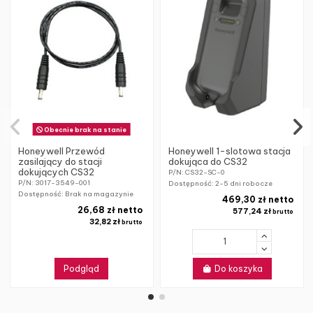
Obecnie brak na stanie
Honeywell Przewód
Honeywell 1-slotowa stacja
zasilający do stacji
dokująca do CS32
dokujących CS32
P/N: CS32-SC-0
P/N: 3017-3549-001
Dostępność:
2-5 dni robocze
Dostępność: Brak na magazynie
469,30 zł netto
26,68 zł netto
577,24 zł
brutto
32,82 zł
brutto
Podgląd
Do koszyka