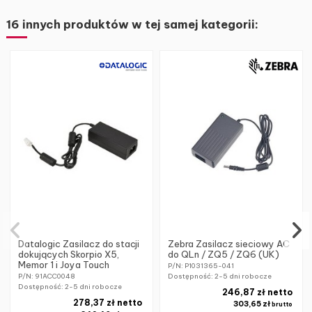
16 innych produktów w tej samej kategorii:
Datalogic Zasilacz do stacji
Zebra Zasilacz sieciowy AC
dokujących Skorpio X5,
do QLn / ZQ5 / ZQ6 (UK)
Memor 1 i Joya Touch
P/N: P1031365-041
P/N: 91ACC0048
Dostępność:
2-5 dni robocze
Dostępność:
2-5 dni robocze
246,87 zł netto
278,37 zł netto
303,65 zł
brutto