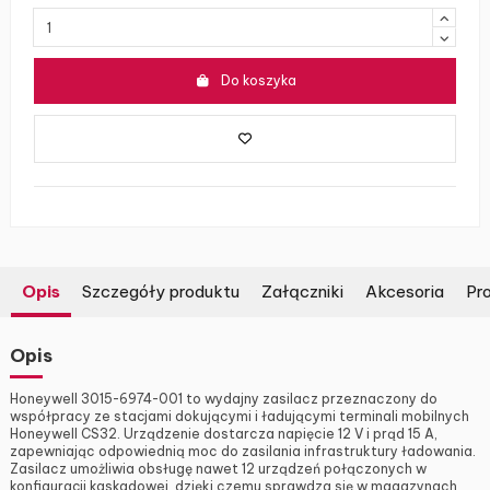
Do koszyka
Opis
Szczegóły produktu
Załączniki
Akcesoria
Pro
Opis
Honeywell 3015-6974-001 to wydajny zasilacz przeznaczony do
współpracy ze stacjami dokującymi i ładującymi terminali mobilnych
Honeywell CS32. Urządzenie dostarcza napięcie 12 V i prąd 15 A,
zapewniając odpowiednią moc do zasilania infrastruktury ładowania.
Zasilacz umożliwia obsługę nawet 12 urządzeń połączonych w
konfiguracji kaskadowej, dzięki czemu sprawdza się w magazynach,