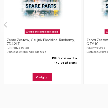
Obecnie brak na stanie
Zebra Zestaw, Czujnik Blackline, Ruchomy,
Zebra Zesta
ZD421T
QTY 10
P/N: P1112640-211
P/N: HW30956
Dostępność: Brak na magazynie
Dostępność: Bra
138,97 zł netto
170,93 zł
brutto
Podgląd