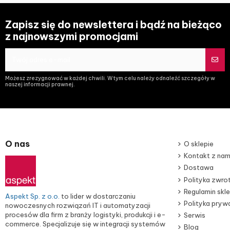
Zapisz się do newslettera i bądź na bieżąco
z najnowszymi promocjami
Możesz zrezygnować w każdej chwili. W tym celu należy odnaleźć szczegóły w
naszej informacji prawnej.
O nas
O sklepie
Kontakt z nam
Dostawa
Polityka zwr
Regulamin skl
Aspekt Sp. z o.o.
to lider w dostarczaniu
Polityka pryw
nowoczesnych rozwiązań IT i automatyzacji
procesów dla firm z branży logistyki, produkcji i e-
Serwis
commerce. Specjalizuje się w integracji systemów
Blog