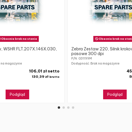
Obecnie brak na stanie
Obecnie brak na stan
w, WSHR FLT.207X.146X.030,
Zebra Zestaw 220, Silnik kroko
pasowe 300 dpi
P/N: G31199M
k na magazynie
Dostępność: Brak na magazynie
106,01 zł netto
45
130,39 zł
5
brutto
Podgląd
Podgląd