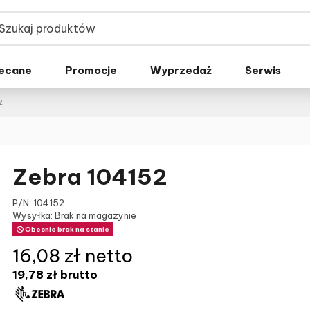
ecane
Promocje
Wyprzedaż
Serwis
2
Zebra 104152
P/N:
104152
Wysyłka: Brak na magazynie
Obecnie brak na stanie
16,08 zł netto
19,78 zł
brutto