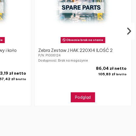
ie
Obecnie brak na stanie
wy i koło
Zebra Zestaw J HAK 220XI4 ILOŚĆ 2
P/N: P1006124
Dostępność: Brak na magazynie
86,04 zł netto
3,19 zł netto
105,83 zł
brutto
57,42 zł
brutto
Podgląd