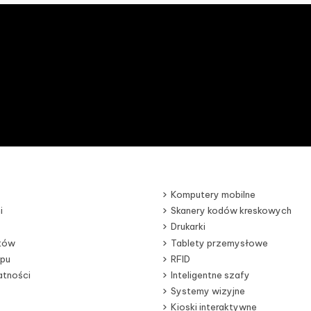
Komputery mobilne
i
Skanery kodów kreskowych
Drukarki
otów
Tablety przemysłowe
epu
RFID
atności
Inteligentne szafy
Systemy wizyjne
Kioski interaktywne