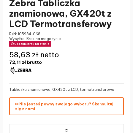
Zebra Tabliczka
znamionowa, GX420t z
LCD Termotransferowy
P/N:
105934-068
Wysyłka: Brak na magazynie
Obecnie brak na stanie
58,63 zł netto
72,11 zł
brutto
Tabliczka znamionowa, GX420t z LCD, termotransferowa
✉ Nie jesteś pewny swojego wyboru? Skonsultuj
się z nami