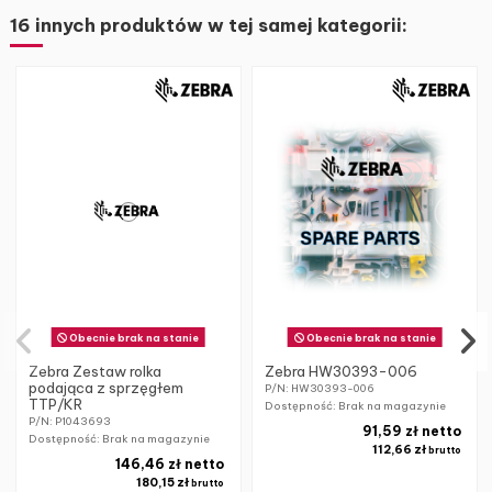
16 innych produktów w tej samej kategorii:
Obecnie brak na stanie
Obecnie brak na stanie
Zebra Zestaw rolka
Zebra HW30393-006
podająca z sprzęgłem
P/N: HW30393-006
TTP/KR
Dostępność: Brak na magazynie
P/N: P1043693
91,59 zł netto
Dostępność: Brak na magazynie
112,66 zł
brutto
146,46 zł netto
180,15 zł
brutto