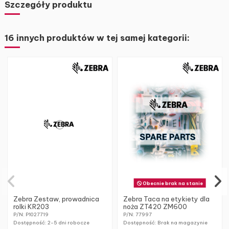
Szczegóły produktu
16 innych produktów w tej samej kategorii:
Obecnie brak na stanie
Zebra Zestaw, prowadnica
Zebra Taca na etykiety dla
rolki KR203
noża ZT420 ZM600
P/N: P1027719
P/N: 77997
Dostępność:
2-5 dni robocze
Dostępność: Brak na magazynie