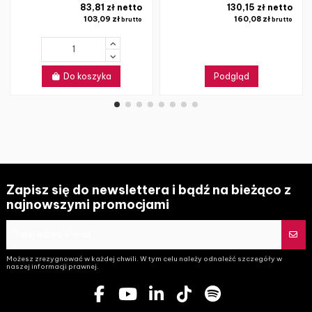
83,81 zł netto
130,15 zł netto
103,09 zł
160,08 zł
brutto
brutto
Do koszyka
Podgląd
Zapisz się do newslettera i bądź na bieżąco z
najnowszymi promocjami
Możesz zrezygnować w każdej chwili. W tym celu należy odnaleźć szczegóły w
naszej informacji prawnej.