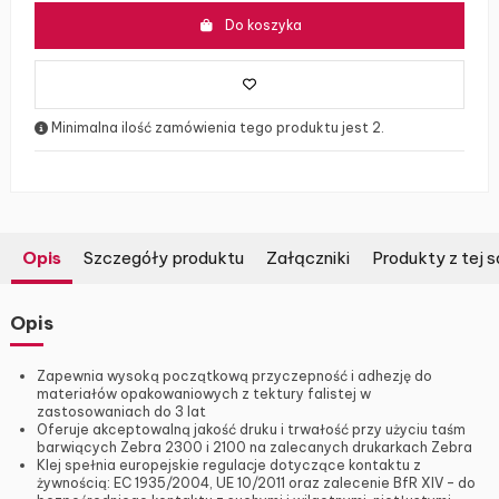
Do koszyka
Minimalna ilość zamówienia tego produktu jest 2.
Opis
Szczegóły produktu
Załączniki
Produkty z tej s
Opis
Zapewnia wysoką początkową przyczepność i adhezję do
materiałów opakowaniowych z tektury falistej w
zastosowaniach do 3 lat
Oferuje akceptowalną jakość druku i trwałość przy użyciu taśm
barwiących Zebra 2300 i 2100 na zalecanych drukarkach Zebra
Klej spełnia europejskie regulacje dotyczące kontaktu z
żywnością: EC 1935/2004, UE 10/2011 oraz zalecenie BfR XIV – do