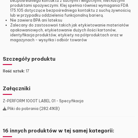
bezpośredniego kontaktu z suchymi i wilgotnymi, nietłustymi
produktami spożywczymi. Klej spełnia również wymagania FDA
175.105 dotyczące bezpośredniego kontaktu z suchą żywnością
lub w przypadku oddzielenia funkcjonalną barierą.
Nie zawiera BPA ani lateksu
Zalecany do zastosowań takich jak etykietowanie materiałów
opakowaniowych, etykietowanie dużych ilości kartonów,
identyfikacja produktów, etykiety na półproduktach oraz w
magazynach – wysyłka i odbiór towarów
Szczegóły produktu
Ilość sztuk:
17
Załączniki
Z-PERFORM 1000T LABEL 01 - Specyfikacja
Pliki do pobrania (282.41KB)
16 innych produktów w tej samej kategorii: