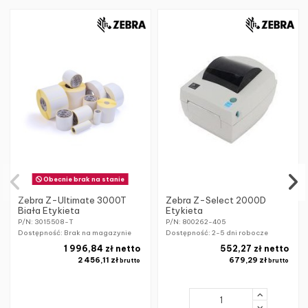
Obecnie brak na stanie
Zebra Z-Ultimate 3000T
Zebra Z-Select 2000D
Biała Etykieta
Etykieta
P/N: 3015508-T
P/N: 800262-405
Dostępność: Brak na magazynie
Dostępność:
2-5 dni robocze
1 996,84 zł netto
552,27 zł netto
2 456,11 zł
679,29 zł
brutto
brutto