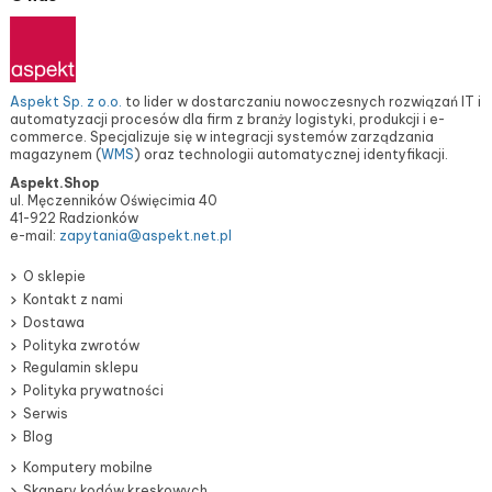
Aspekt Sp. z o.o.
to lider w dostarczaniu nowoczesnych rozwiązań IT i
automatyzacji procesów dla firm z branży logistyki, produkcji i e-
commerce. Specjalizuje się w integracji systemów zarządzania
magazynem (
WMS
) oraz technologii automatycznej identyfikacji.
Aspekt.Shop
ul. Męczenników Oświęcimia 40
41-922 Radzionków
e-mail:
zapytania@aspekt.net.pl
O sklepie
Kontakt z nami
Dostawa
Polityka zwrotów
Regulamin sklepu
Polityka prywatności
Serwis
Blog
Komputery mobilne
Skanery kodów kreskowych