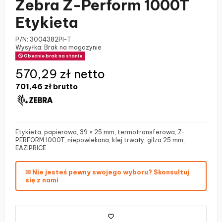
Zebra Z-Perform 1000T
Etykieta
P/N:
3004382PI-T
Wysyłka: Brak na magazynie
Obecnie brak na stanie
570,29 zł netto
701,46 zł
brutto
Etykieta, papierowa, 39 × 25 mm, termotransferowa, Z-
PERFORM 1000T, niepowlekana, klej trwały, gilza 25 mm,
EAZIPRICE
✉ Nie jesteś pewny swojego wyboru? Skonsultuj
się z nami