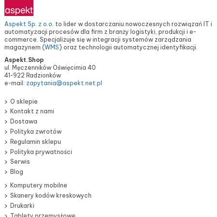
Aspekt Sp. z o.o.
to lider w dostarczaniu nowoczesnych rozwiązań IT i
automatyzacji procesów dla firm z branży logistyki, produkcji i e-
commerce. Specjalizuje się w integracji systemów zarządzania
magazynem (
WMS
) oraz technologii automatycznej identyfikacji.
Aspekt.Shop
ul. Męczenników Oświęcimia 40
41-922 Radzionków
e-mail:
zapytania@aspekt.net.pl
O sklepie
Kontakt z nami
Dostawa
Polityka zwrotów
Regulamin sklepu
Polityka prywatności
Serwis
Blog
Komputery mobilne
Skanery kodów kreskowych
Drukarki
Tablety przemysłowe