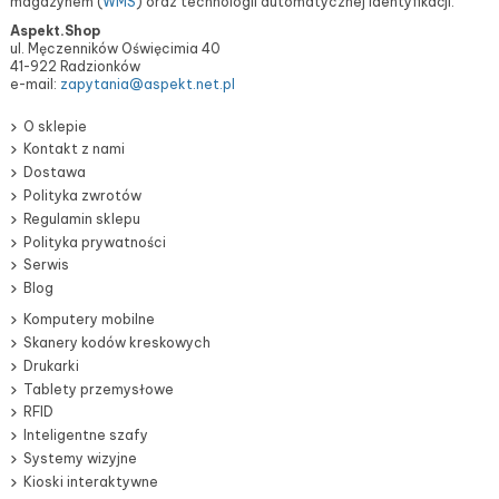
magazynem (
WMS
) oraz technologii automatycznej identyfikacji.
Aspekt.Shop
ul. Męczenników Oświęcimia 40
41-922 Radzionków
e-mail:
zapytania@aspekt.net.pl
O sklepie
Kontakt z nami
Dostawa
Polityka zwrotów
Regulamin sklepu
Polityka prywatności
Serwis
Blog
Komputery mobilne
Skanery kodów kreskowych
Drukarki
Tablety przemysłowe
RFID
Inteligentne szafy
Systemy wizyjne
Kioski interaktywne