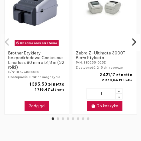
Obecnie brak na stanie
Brother Etykiety
Zebra Z-Ultimate 3000T
bezpodkładowe Continuous
Biała Etykieta
Linerless 80 mm x 51,8 m (32
P/N: 880255-025D
rolki)
Dostępność:
2-5 dni robocze
P/N: BFA274080080
2 421,17 zł netto
Dostępność: Brak na magazynie
2 978,04 zł
brutto
1 395,50 zł netto
1 716,47 zł
brutto
Podgląd
Do koszyka