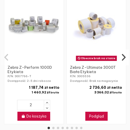
Obecnie brak na stanie
Zebra Z-Perform 1000D
Zebra Z-Ultimate 3000T
Etykieta
Biała Etykieta
P/N: 3007766-T
P/N: 3005536
Dostępność:
2-5 dni robocze
Dostępność: Brak na magazynie
1 187,74 zł netto
2 736,60 zł netto
1 460,92 zł
3 366,02 zł
brutto
brutto
Do koszyka
Podgląd