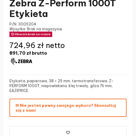
Zebra Z-Perform 1000T
Etykieta
P/N:
3005204
Wysyłka: Brak na magazynie
Obecnie brak na stanie
724,96 zł netto
891,70 zł
brutto
Etykieta, papierowa, 38 × 25 mm, termotransferowa, Z-
PERFORM 1000T, niepowlekana, klej trwały, gilza 76 mm,
EAZIPRICE
✉ Nie jesteś pewny swojego wyboru? Skonsultuj
się z nami