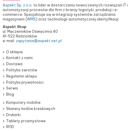
Aspekt Sp. z o.o.
to lider w dostarczaniu nowoczesnych rozwiązań IT i
automatyzacji procesów dla firm z branży logistyki, produkcji i e-
commerce. Specjalizuje się w integracji systemów zarządzania
magazynem (
WMS
) oraz technologii automatycznej identyfikacji.
Aspekt.Shop
ul. Męczenników Oświęcimia 40
41-922 Radzionków
e-mail:
zapytania@aspekt.net.pl
O sklepie
Kontakt z nami
Dostawa
Polityka zwrotów
Regulamin sklepu
Polityka prywatności
Serwis
Blog
Komputery mobilne
Skanery kodów kreskowych
Drukarki
Tablety przemysłowe
RFID