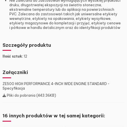
Nie zalecana do zastosowań wymagających wysokiej prędkości
druku, długotrwałej ekspozycji na światło słoneczne,
ekstremalne temperatury lub do aplikacji na powierzchniach
PVC. Zalecana do zastosowań takich jak uniwersalne etykiety
wewnętrzne, etykiety na opakowania, etykiety wysyłkowe,
etykiety magazynowe do kompletacji i przyjęć, etykiety cenowe
i półkowe w handlu detalicznym oraz do identyfikacji produktów
Szczegóły produktu
Ilość sztuk:
12
Załączniki
ZE500 HIGH PERFORMANCE 4-INCH WIDE ENGINE STANDARD -
Specyfikacja
Pliki do pobrania (443.36KB)
16 innych produktów w tej samej kategorii: