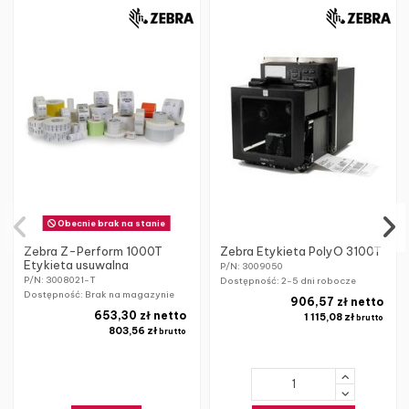
Obecnie brak na stanie
Zebra Z-Perform 1000T
Zebra Etykieta PolyO 3100T
Etykieta usuwalna
P/N: 3009050
P/N: 3008021-T
Dostępność:
2-5 dni robocze
Dostępność: Brak na magazynie
906,57 zł netto
653,30 zł netto
1 115,08 zł
brutto
803,56 zł
brutto